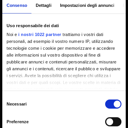
Supporto tecnico
Consenso
Dettagli
Impostazioni degli annunci
In
Area Amministrativa
MyUnivr
Uso responsabile dei dati
Privacy policy
Noi e
i nostri 1022 partner
trattiamo i vostri dati
personali, ad esempio il vostro numero IP, utilizzando
tecnologie come i cookie per memorizzare e accedere
Segui su
alle informazioni sul vostro dispositivo al fine di
pubblicare annunci e contenuti personalizzati, misurare
gli annunci e i contenuti, ricercare il pubblico e sviluppare
i servizi. Avete la possibilità di scegliere chi utilizza i
vostri dati e per quali scopi. Le vostre scelte in materia di
privacy sono applicabili solo su questa proprietà digitale
in cui avete effettuato le vostre scelte. È possibile
Selezione
modificare o revocare il proprio consenso in qualsiasi
Necessari
del
momento dalla Dichiarazione sui cookie o facendo clic
consenso
sull'icona di attivazione della privacy.
Preferenze