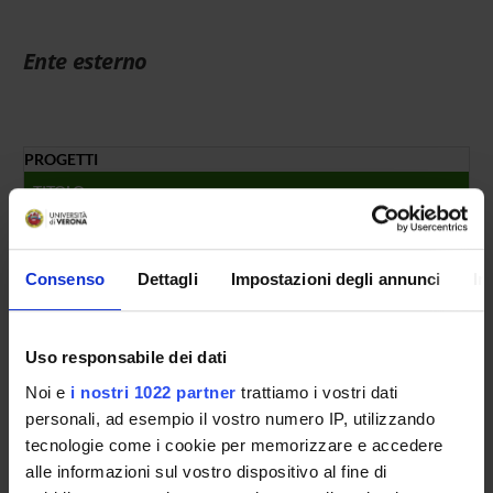
Ente esterno
PROGETTI
TITOLO
R
Approccio biotecnologico per l’ottenimento di pomodoro
B
Consenso
Dettagli
Impostazioni degli annunci
In
NUMERO FINANZIAMENTI
ANNO
NUMERO
2011
1
Uso responsabile dei dati
Noi e
i nostri 1022 partner
trattiamo i vostri dati
personali, ad esempio il vostro numero IP, utilizzando
tecnologie come i cookie per memorizzare e accedere
alle informazioni sul vostro dispositivo al fine di
Contatti