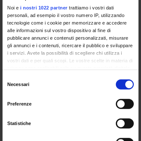
Noi e
i nostri 1022 partner
trattiamo i vostri dati
personali, ad esempio il vostro numero IP, utilizzando
tecnologie come i cookie per memorizzare e accedere
alle informazioni sul vostro dispositivo al fine di
pubblicare annunci e contenuti personalizzati, misurare
gli annunci e i contenuti, ricercare il pubblico e sviluppare
i servizi. Avete la possibilità di scegliere chi utilizza i
vostri dati e per quali scopi. Le vostre scelte in materia di
privacy sono applicabili solo su questa proprietà digitale
in cui avete effettuato le vostre scelte. È possibile
Selezione
modificare o revocare il proprio consenso in qualsiasi
Necessari
del
momento dalla Dichiarazione sui cookie o facendo clic
consenso
sull'icona di attivazione della privacy.
Preferenze
Con il tuo consenso, vorremmo anche:
raccogliere informazioni sulla tua posizione
Statistiche
geografica, con un'approssimazione di qualche
metro,