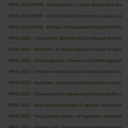
PRIN 2022 PNRR - Theranostic Curcumin-Based Rare-Eart
PRIN 2022 PNRR - Optical NanoThermometry using Lumines
PRIN 2022 PNRR - Biomips ImmunomodulAting Scaffolds for 
PRIN 2022 - Urban parks’ biodiversity to enhance city dwelle
PRIN 2022 - SynMech - A mechanogenetic toolkit to regulate 
PRIN 2022 - Glial phagocytic clearance of protein aggregates:
PRIN 2022 - Defective renin transport and relocalization as 
PRIN 2022 - iSonitriles: innovative pHarmacOphoric GroUps 
PRIN 2022 - Discovery and Engineering of Improved Biocataly
PRIN 2022 - New mEtal-baSed agenTs against Orphan tumo
PRIN 2022 - The puzzling mystery of tryptamine and serotonin
PRIN 2022 - driveALGAE: Molecular improvements towards high