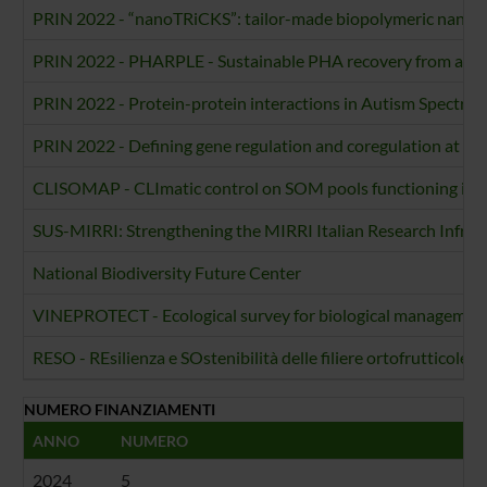
PRIN 2022 - “nanoTRiCKS”: tailor-made biopolymeric nanotra
PRIN 2022 - PHARPLE - Sustainable PHA recovery from agri-f
PRIN 2022 - Protein-protein interactions in Autism Spectru
PRIN 2022 - Defining gene regulation and coregulation at sing
CLISOMAP - CLImatic control on SOM pools functioning in 
SUS-MIRRI: Strengthening the MIRRI Italian Research Infras
National Biodiversity Future Center
VINEPROTECT - Ecological survey for biological management 
RESO - REsilienza e SOstenibilità delle filiere ortofrutticole e c
NUMERO FINANZIAMENTI
ANNO
NUMERO
2024
5