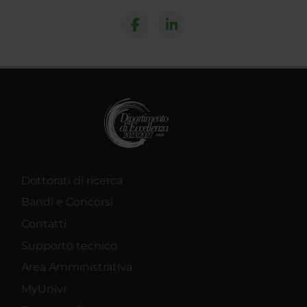
Dottorati di ricerca
Bandi e Concorsi
Contatti
Supporto tecnico
Area Amministrativa
MyUnivr