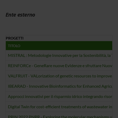
Ente esterno
PROGETTI
TITOLO
MISTRAL : Metodologie Innovative per la Sostenibilità, la TRacc
REINFORCe - GeneRare nuove EvIdenze e sfruttare Nuove tecno
VALFRUIT - VALorization of genetic resources to improve F
IBEARAD - Innovative Bioinformatics for Enhanced Agricultur
Approcci innovativi per il risparmio idrico integrando risorse 
Digital Twin for cost-efficient treatments of wastewater in A
PRIN 2022 PNRR - Exploring the molecular mechanisms underl