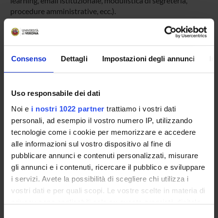
learning, email istituzionale, modulistica di segreteria,
procedure amministrative, ecc.).
Entra in MyUnivr con le tue credenziali GIA: solo così
potrai ricevere notifica di tutti gli avvisi dei tuoi docenti e
della tua segreteria via mail e anche tramite l'app Univr.
Consenso
Dettagli
Impostazioni degli annunci
In
MYUNIVR
Uso responsabile dei dati
Noi e
i nostri 1022 partner
trattiamo i vostri dati
Insegnamenti
personali, ad esempio il vostro numero IP, utilizzando
Calendario didattico
tecnologie come i cookie per memorizzare e accedere
Piani didattici e Guide dello studente
alle informazioni sul vostro dispositivo al fine di
Calendario esami
pubblicare annunci e contenuti personalizzati, misurare
Organi collegiali e di governo
gli annunci e i contenuti, ricercare il pubblico e sviluppare
Bacheca avvisi
i servizi. Avete la possibilità di scegliere chi utilizza i
Agevolazioni economiche
vostri dati e per quali scopi. Le vostre scelte in materia di
Alloggi
privacy sono applicabili solo su questa proprietà digitale
in cui avete effettuato le vostre scelte. È possibile
Documenti
Selezione