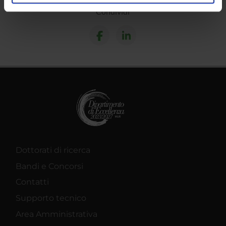
analizzare il nostro traffico. Condividiamo inoltre
Condividi
informazioni sul modo in cui utilizzi il nostro sito con i
nostri partner che si occupano di analisi dei dati web,
pubblicità e social media, i quali potrebbero combinarle
con altre informazioni che hai fornito loro o che hanno
raccolto dal tuo utilizzo dei loro servizi.
Dottorati di ricerca
Bandi e Concorsi
Contatti
Supporto tecnico
Area Amministrativa