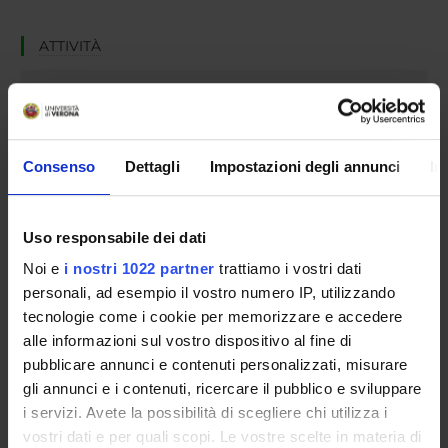
ATTIVITÀ
AREE DI RICERCA
GRUPPI DI RICERCA
Consenso
Dettagli
Impostazioni degli annunci
In
DOTTORATI DI RICERCA
STRUTTURE
Uso responsabile dei dati
Noi e
i nostri 1022 partner
trattiamo i vostri dati
BIBLIOTECHE
personali, ad esempio il vostro numero IP, utilizzando
SPIN OFF E AZIENDE
tecnologie come i cookie per memorizzare e accedere
alle informazioni sul vostro dispositivo al fine di
Contatti
pubblicare annunci e contenuti personalizzati, misurare
gli annunci e i contenuti, ricercare il pubblico e sviluppare
Persone
i servizi. Avete la possibilità di scegliere chi utilizza i
Luoghi
vostri dati e per quali scopi. Le vostre scelte in materia di