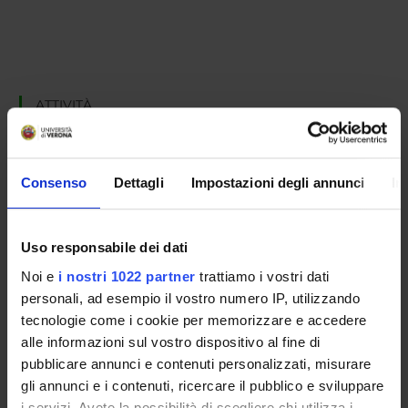
ATTIVITÀ
AREE DI RICERCA
Consenso
Dettagli
Impostazioni degli annunci
In
GRUPPI DI RICERCA
DOTTORATI DI RICERCA
Uso responsabile dei dati
STRUTTURE
Noi e
i nostri 1022 partner
trattiamo i vostri dati
personali, ad esempio il vostro numero IP, utilizzando
BIBLIOTECHE
tecnologie come i cookie per memorizzare e accedere
alle informazioni sul vostro dispositivo al fine di
SPIN OFF E AZIENDE
pubblicare annunci e contenuti personalizzati, misurare
gli annunci e i contenuti, ricercare il pubblico e sviluppare
Contatti
i servizi. Avete la possibilità di scegliere chi utilizza i