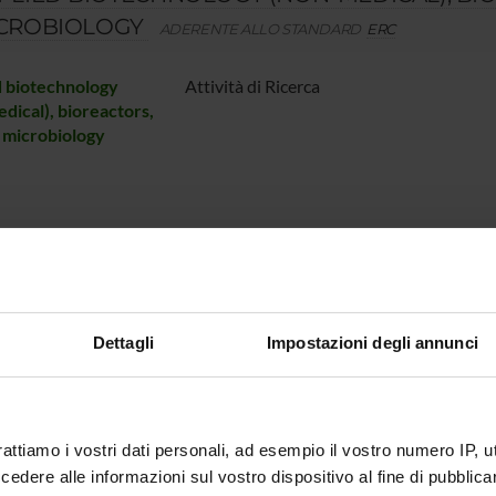
CROBIOLOGY
ADERENTE ALLO STANDARD
ERC
 biotechnology
Attività di Ricerca
dical), bioreactors,
 microbiology
Dettagli
Impostazioni degli annunci
rattiamo i vostri dati personali, ad esempio il vostro numero IP, 
dere alle informazioni sul vostro dispositivo al fine di pubblica