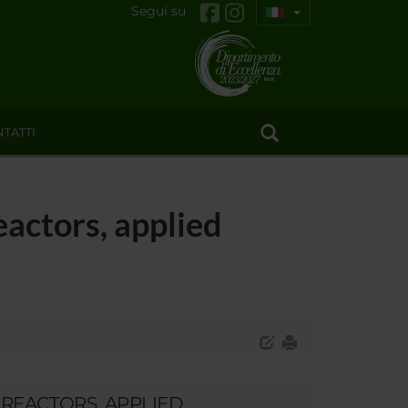
Segui su
TATTI
eactors, applied
REACTORS, APPLIED