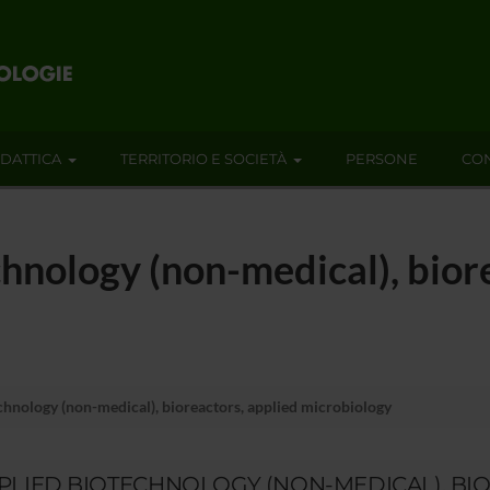
IDATTICA
TERRITORIO E SOCIETÀ
PERSONE
CON
hnology (non-medical), bior
hnology (non-medical), bioreactors, applied microbiology
PLIED BIOTECHNOLOGY (NON-MEDICAL), BIO