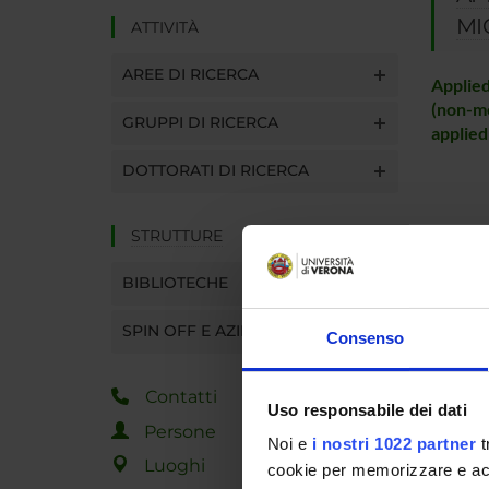
MI
ATTIVITÀ
AREE DI RICERCA
Applied
(non-me
GRUPPI DI RICERCA
applied
DOTTORATI DI RICERCA
STRUTTURE
BIBLIOTECHE
SPIN OFF E AZIENDE
Consenso
Contatti
Uso responsabile dei dati
Persone
Noi e
i nostri 1022 partner
t
Luoghi
cookie per memorizzare e acce