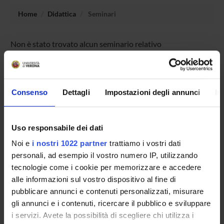
Home
Didattica
Seminari
Non è stato trovato alcun seminario relativo
all'insegnamento Biotecnologie per la bioeconomia
circolare.
Consenso
Dettagli
Impostazioni degli annunci
In
OFFERTA FORMATIVA
Uso responsabile dei dati
CORSI DI STUDIO
Noi e
i nostri 1022 partner
trattiamo i vostri dati
DOTTORATI DI RICERCA E FORMAZIONE
personali, ad esempio il vostro numero IP, utilizzando
SUPERIORE
tecnologie come i cookie per memorizzare e accedere
alle informazioni sul vostro dispositivo al fine di
Contatti
pubblicare annunci e contenuti personalizzati, misurare
gli annunci e i contenuti, ricercare il pubblico e sviluppare
Persone
i servizi. Avete la possibilità di scegliere chi utilizza i
Luoghi