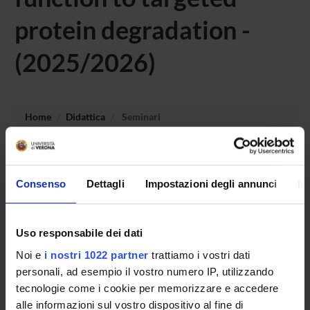
protein degradation -
(2025/2026)
Home
Didattica
Seminari
Non è stato trovato alcun seminario relativo
all'insegnamento Innovative strategies in drug discovery:
Consenso
Dettagli
Impostazioni degli annunci
In
from enzyme structure-function to targeted protein
degradation.
Uso responsabile dei dati
Noi e
i nostri 1022 partner
trattiamo i vostri dati
OFFERTA FORMATIVA
personali, ad esempio il vostro numero IP, utilizzando
tecnologie come i cookie per memorizzare e accedere
CORSI DI STUDIO
alle informazioni sul vostro dispositivo al fine di