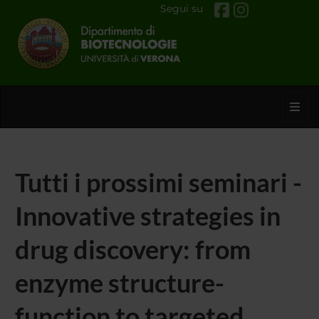
Segui su
Toggl
Tutti i prossimi seminari -
Innovative strategies in
drug discovery: from
enzyme structure-
function to targeted