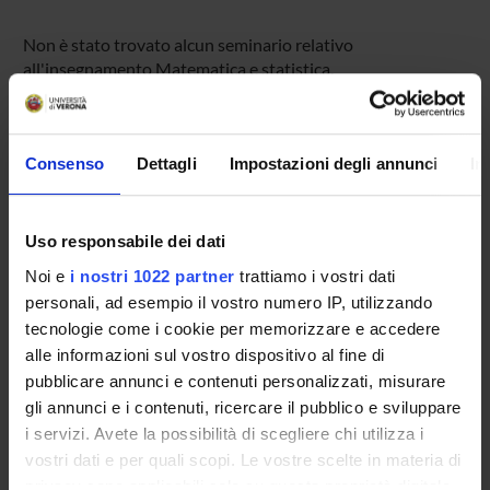
Non è stato trovato alcun seminario relativo
all'insegnamento Matematica e statistica.
Consenso
Dettagli
Impostazioni degli annunci
In
OFFERTA FORMATIVA
CORSI DI STUDIO
Uso responsabile dei dati
DOTTORATI DI RICERCA E FORMAZIONE
Noi e
i nostri 1022 partner
trattiamo i vostri dati
SUPERIORE
personali, ad esempio il vostro numero IP, utilizzando
tecnologie come i cookie per memorizzare e accedere
Contatti
alle informazioni sul vostro dispositivo al fine di
Persone
pubblicare annunci e contenuti personalizzati, misurare
Luoghi
gli annunci e i contenuti, ricercare il pubblico e sviluppare
i servizi. Avete la possibilità di scegliere chi utilizza i
Calendario
vostri dati e per quali scopi. Le vostre scelte in materia di
privacy sono applicabili solo su questa proprietà digitale