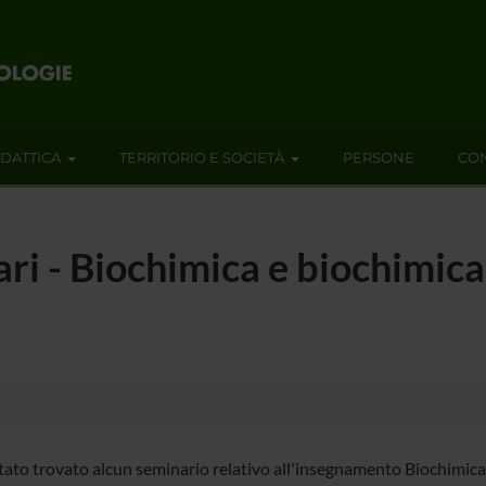
IDATTICA
TERRITORIO E SOCIETÀ
PERSONE
CON
ari - Biochimica e biochimica 
tato trovato alcun seminario relativo all'insegnamento Biochimica 