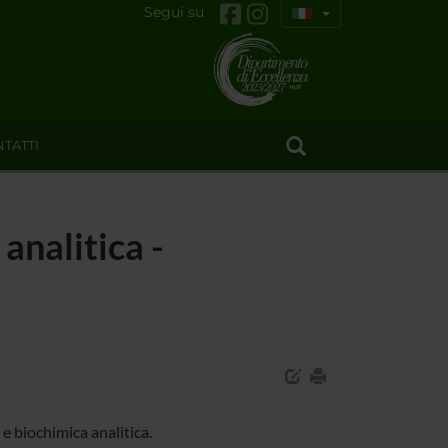
Segui su
TATTI
analitica -
e biochimica analitica.