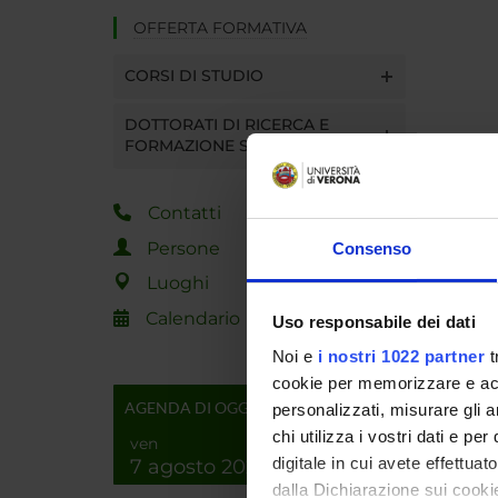
OFFERTA FORMATIVA
CORSI DI STUDIO
DOTTORATI DI RICERCA E
FORMAZIONE SUPERIORE
Contatti
Persone
Consenso
Luoghi
Calendario
Uso responsabile dei dati
Noi e
i nostri 1022 partner
t
cookie per memorizzare e acce
AGENDA DI OGGI
personalizzati, misurare gli an
chi utilizza i vostri dati e pe
ven
digitale in cui avete effettua
7 agosto 2026
dalla Dichiarazione sui cookie