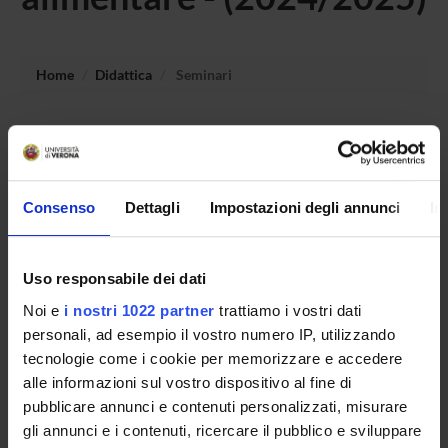
Home
Didattica
Seminari
Non è stato trovato alcun seminario relativo
all'insegnamento Microrganismi per l'innovazione la
sostenibilità del settore alimentare.
Consenso
Dettagli
Impostazioni degli annunci
In
OFFERTA FORMATIVA
Uso responsabile dei dati
Noi e
i nostri 1022 partner
trattiamo i vostri dati
CORSI DI STUDIO
personali, ad esempio il vostro numero IP, utilizzando
DOTTORATI DI RICERCA E FORMAZIONE
tecnologie come i cookie per memorizzare e accedere
SUPERIORE
alle informazioni sul vostro dispositivo al fine di
pubblicare annunci e contenuti personalizzati, misurare
Contatti
gli annunci e i contenuti, ricercare il pubblico e sviluppare