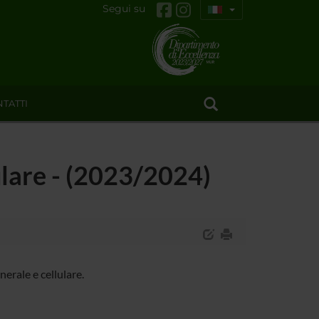
Segui su
TATTI
lulare - (2023/2024)
erale e cellulare.