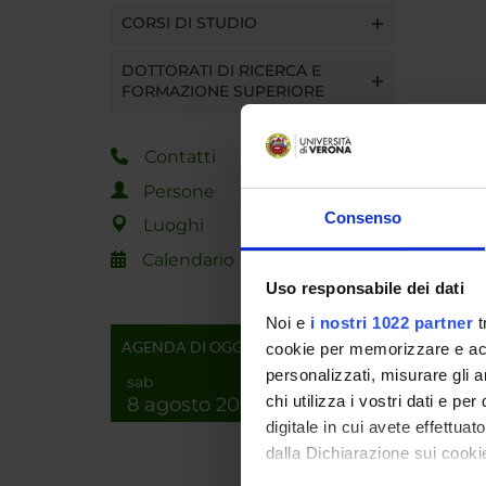
CORSI DI STUDIO
DOTTORATI DI RICERCA E
FORMAZIONE SUPERIORE
Contatti
Persone
Consenso
Luoghi
Calendario
Uso responsabile dei dati
Noi e
i nostri 1022 partner
t
AGENDA DI OGGI
cookie per memorizzare e acce
personalizzati, misurare gli an
sab
chi utilizza i vostri dati e pe
8 agosto 2026
digitale in cui avete effettua
dalla Dichiarazione sui cookie