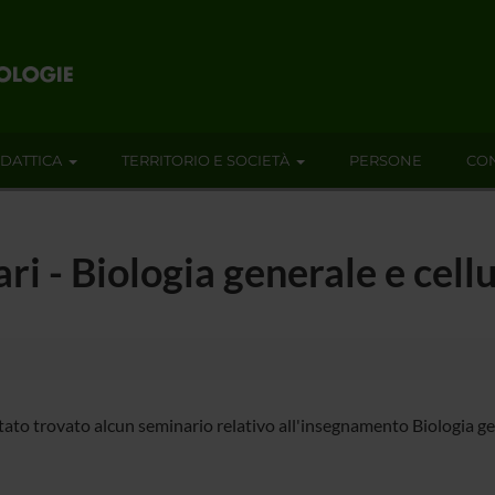
IDATTICA
TERRITORIO E SOCIETÀ
PERSONE
CON
ari - Biologia generale e cel
tato trovato alcun seminario relativo all'insegnamento Biologia gen