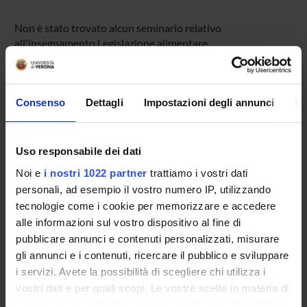
Non è stato trovato alcun seminario relativo
all'insegnamento Legislazione alimentare.
Consenso
Dettagli
Impostazioni degli annunci
In
OFFERTA FORMATIVA
CORSI DI STUDIO
Uso responsabile dei dati
DOTTORATI DI RICERCA E FORMAZIONE
Noi e
i nostri 1022 partner
trattiamo i vostri dati
SUPERIORE
personali, ad esempio il vostro numero IP, utilizzando
tecnologie come i cookie per memorizzare e accedere
Contatti
alle informazioni sul vostro dispositivo al fine di
Persone
pubblicare annunci e contenuti personalizzati, misurare
Luoghi
gli annunci e i contenuti, ricercare il pubblico e sviluppare
i servizi. Avete la possibilità di scegliere chi utilizza i
Calendario
vostri dati e per quali scopi. Le vostre scelte in materia di
privacy sono applicabili solo su questa proprietà digitale