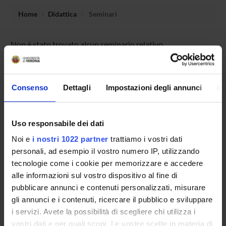
Home
Didattica
Seminari
Non è stato trovato alcun seminario relativo
all'insegnamento Biotecnologie microbiche industriali.
Consenso
Dettagli
Impostazioni degli annunci
In
OFFERTA FORMATIVA
CORSI DI STUDIO
Uso responsabile dei dati
Noi e
i nostri 1022 partner
trattiamo i vostri dati
DOTTORATI DI RICERCA E FORMAZIONE
personali, ad esempio il vostro numero IP, utilizzando
SUPERIORE
tecnologie come i cookie per memorizzare e accedere
alle informazioni sul vostro dispositivo al fine di
Contatti
pubblicare annunci e contenuti personalizzati, misurare
Persone
gli annunci e i contenuti, ricercare il pubblico e sviluppare
Luoghi
i servizi. Avete la possibilità di scegliere chi utilizza i
vostri dati e per quali scopi. Le vostre scelte in materia di