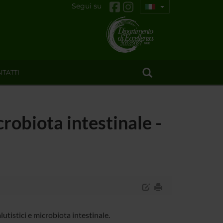
Segui su
TATTI
crobiota intestinale -
tistici e microbiota intestinale.