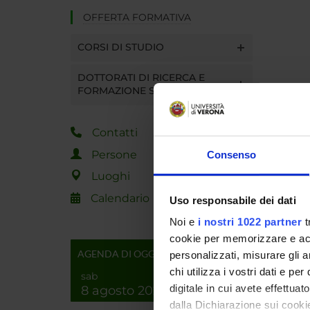
OFFERTA FORMATIVA
CORSI DI STUDIO
DOTTORATI DI RICERCA E
FORMAZIONE SUPERIORE
Contatti
Persone
Consenso
Luoghi
Calendario
Uso responsabile dei dati
Noi e
i nostri 1022 partner
t
cookie per memorizzare e acce
AGENDA DI OGGI
personalizzati, misurare gli an
chi utilizza i vostri dati e pe
sab
digitale in cui avete effettua
8 agosto 2026
dalla Dichiarazione sui cookie