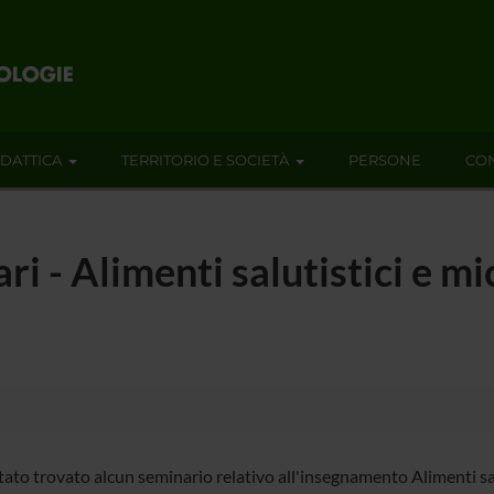
IDATTICA
TERRITORIO E SOCIETÀ
PERSONE
CON
ri - Alimenti salutistici e mi
ato trovato alcun seminario relativo all'insegnamento Alimenti salu