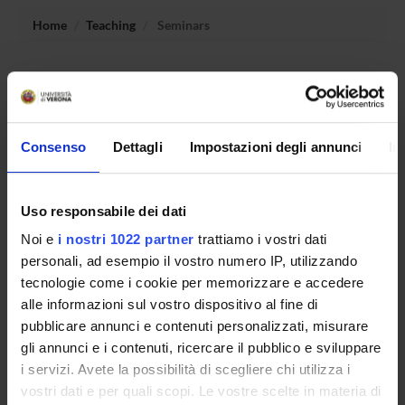
Home
Teaching
Seminars
No recent seminar found relating to teaching
Bioinformatics and biological databases.
Consenso
Dettagli
Impostazioni degli annunci
In
STUDYING
Uso responsabile dei dati
COURSES
Noi e
i nostri 1022 partner
trattiamo i vostri dati
PHD PROGRAMMES AND POSTGRADUATE
personali, ad esempio il vostro numero IP, utilizzando
TRAINING
tecnologie come i cookie per memorizzare e accedere
alle informazioni sul vostro dispositivo al fine di
Contacts
pubblicare annunci e contenuti personalizzati, misurare
gli annunci e i contenuti, ricercare il pubblico e sviluppare
People
i servizi. Avete la possibilità di scegliere chi utilizza i
Places
vostri dati e per quali scopi. Le vostre scelte in materia di