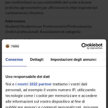
per confrontarsi su uso sostenibile del suolo e buone
pratiche agronomiche per affrontare le sfide imposte dal
cambiamento climatico.
Addressees
Studenti/Studentesse; Professionisti/Professioniste;
Ordini professionali; Associazioni di categoria
Links to websites
https://climactverona.eu/wp-
content/uploads/2026/04/Suolo_Locandine-A3-tavole-
rotonde.pdf
Consenso
Dettagli
Impostazioni degli annunci
In
Scientific areas involved
AREA MIN. 07 - Scienze agrarie e veterinarie
Uso responsabile dei dati
Prevalent Category
Partecipazione a progetti di sviluppo urbano o
Noi e
i nostri 1022 partner
trattiamo i vostri dati
valorizzazione del territorio: Partecipazione a progetti di
personali, ad esempio il vostro numero IP, utilizzando
sviluppo urbano o valorizzazione del territorio
tecnologie come i cookie per memorizzare e accedere
alle informazioni sul vostro dispositivo al fine di
pubblicare annunci e contenuti personalizzati, misurare