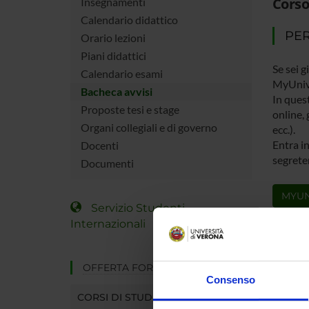
Corso
Insegnamenti
Calendario didattico
PER
Orario lezioni
Piani didattici
Se sei g
Calendario esami
MyUniv
Bacheca avvisi
In quest
Proposte tesi e stage
online, 
Organi collegiali e di governo
ecc.).
Entra in
Docenti
segreter
Documenti
MYUN
Servizio Studenti
Internazionali
OFFERTA FORMATIVA
Consenso
CORSI DI STUDIO