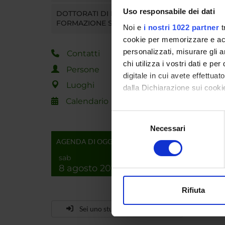
Uso responsabile dei dati
DOTTORATI DI RICERCA E
FORMAZIONE SUPERIORE
Noi e
i nostri 1022 partner
t
cookie per memorizzare e acce
personalizzati, misurare gli an
Contatti
chi utilizza i vostri dati e pe
Persone
digitale in cui avete effettua
Luoghi
dalla Dichiarazione sui cookie
Calendario
Con il tuo consenso, vorrem
Selezione
raccogliere informazi
Necessari
del
Identificare il tuo di
consenso
AGENDA DI OGGI
digitali).
sab
Approfondisci come vengono el
8 agosto 2026
modificare o ritirare il tuo 
Rifiuta
Utilizziamo i cookie per perso
Sei uno studente già iscritto?
nostro traffico. Condividiamo 
di analisi dei dati web, pubbl