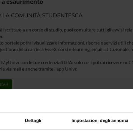
 a esaurimento
 LA COMUNITÀ STUDENTESCA
ià iscritta/o a un corso di studio, puoi consultare tutti gli avvisi rela
r.
o portale potrai visualizzare informazioni, risorse e servizi utili ch
gestione della carriera Esse3, corsi e-learning, email istituzionale
 MyUnivr con le tue credenziali GIA: solo così potrai ricevere notific
ia via mail e anche tramite l'app Univr.
IVR
Dettagli
Impostazioni degli annunci