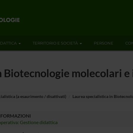
IDATTICA
TERRITORIO E SOCIETÀ
PERSONE
CON
n Biotecnologie molecolari e 
ialistica (a esaurimento / disattivati)
Laurea specialistica in Biotecnolo
NFORMAZIONI
perativa: Gestione didattica