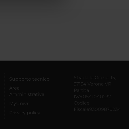
Strada le Grazie, 15,
Supporto tecnico
37134 Verona VR
Area
Partita
Amministrativa
IVA01541040232
Codice
MyUnivr
Fiscale93009870234
Privacy policy