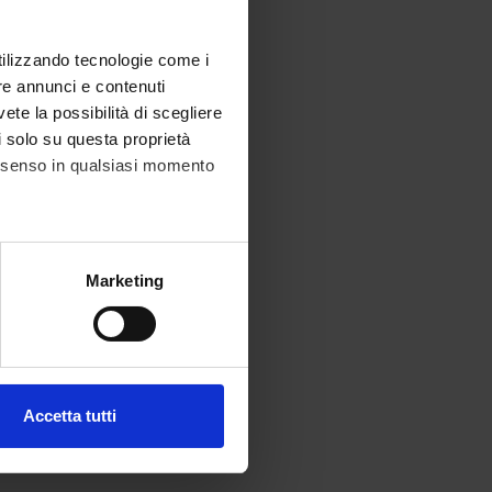
utilizzando tecnologie come i
re annunci e contenuti
vete la possibilità di scegliere
li solo su questa proprietà
consenso in qualsiasi momento
alche metro,
Marketing
e specifiche (impronte
ezione dettagli
. Puoi
Accetta tutti
l media e per analizzare il
ostri partner che si occupano
azioni che hai fornito loro o