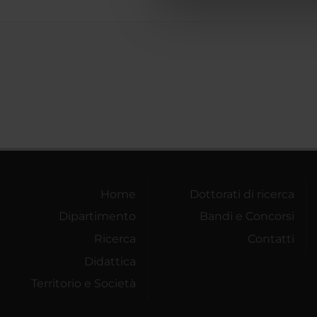
che hanno raccolto dal tuo uti
Home
Dottorati di ricerca
Dipartimento
Bandi e Concorsi
Ricerca
Contatti
Didattica
Territorio e Società