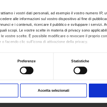
rattiamo i vostri dati personali, ad esempio il vostro numero IP, 
dere alle informazioni sul vostro dispositivo al fine di pubblica
nunci e i contenuti, ricercare il pubblico e sviluppare i servizi. A
r quali scopi. Le vostre scelte in materia di privacy sono applicabi
to le vostre scelte. È possibile modificare o revocare il proprio 
 o facendo clic sull'icona di attivazione della privacy.
mo anche:
oni sulla tua posizione geografica, con un'approssimazione di qu
Preferenze
Statistiche
spositivo, scansionandolo attivamente alla ricerca di caratteristich
aborati i tuoi dati personali e imposta le tue preferenze nella
s
consenso in qualsiasi momento dalla Dichiarazione sui cookie.
Accetta selezionati
nalizzare contenuti ed annunci, per fornire funzionalità dei socia
inoltre informazioni sul modo in cui utilizzi il nostro sito con i n
icità e social media, i quali potrebbero combinarle con altre inform