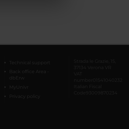
azioni che hai fornito loro o
Strada le Grazie, 15,
Technical support
37134 Verona VR
Back office Area -
VAT
dbErw
number01541040232
Italian Fiscal
MyUnivr
Code93009870234
Privacy policy