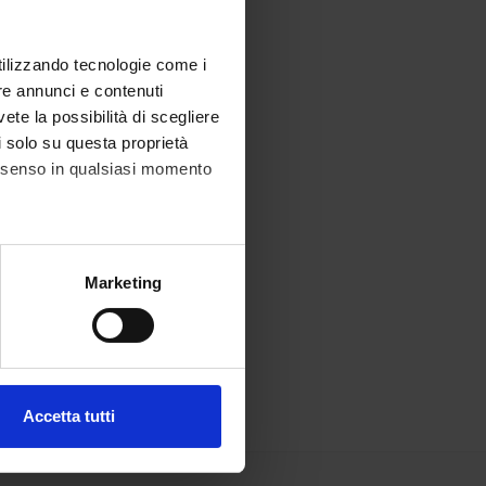
utilizzando tecnologie come i
re annunci e contenuti
vete la possibilità di scegliere
li solo su questa proprietà
consenso in qualsiasi momento
alche metro,
Marketing
e specifiche (impronte
ezione dettagli
. Puoi
Accetta tutti
l media e per analizzare il
ostri partner che si occupano