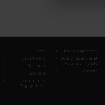
di analisi dei dati web, pubbl
che hanno raccolto dal tuo uti
Home
PhD programmes
Department
Jobs & Vacancies at
Verona University
Research
Contacts
Teaching
Community
Engagement