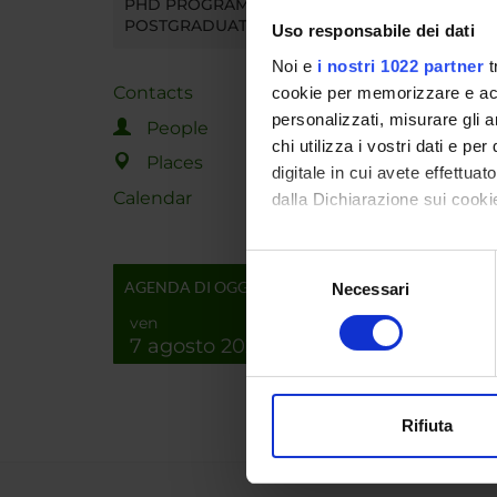
PHD PROGRAMMES AND
POSTGRADUATE TRAINING
Uso responsabile dei dati
Noi e
i nostri 1022 partner
t
Contacts
cookie per memorizzare e acce
personalizzati, misurare gli an
People
chi utilizza i vostri dati e pe
Places
digitale in cui avete effettua
Calendar
dalla Dichiarazione sui cookie
Con il tuo consenso, vorrem
Selezione
raccogliere informazi
AGENDA DI OGGI
Necessari
del
Identificare il tuo di
consenso
ven
digitali).
7 agosto 2026
Approfondisci come vengono el
modificare o ritirare il tuo 
Rifiuta
Utilizziamo i cookie per perso
nostro traffico. Condividiamo 