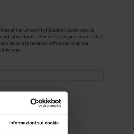
 time at the University (Student’s exam record,
unt, office forms, administrative procedures, etc.).
you be able to receive notification of all the
 Univr app.
Informazioni sui cookie