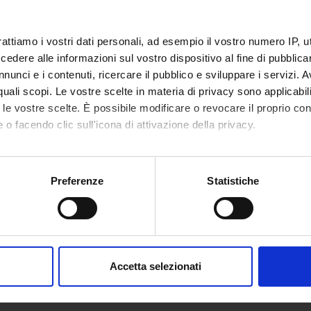
rattiamo i vostri dati personali, ad esempio il vostro numero IP, 
dere alle informazioni sul vostro dispositivo al fine di pubblica
nunci e i contenuti, ricercare il pubblico e sviluppare i servizi. A
r quali scopi. Le vostre scelte in materia di privacy sono applicabi
to le vostre scelte. È possibile modificare o revocare il proprio 
 o facendo clic sull'icona di attivazione della privacy.
mo anche:
oni sulla tua posizione geografica, con un'approssimazione di qu
Preferenze
Statistiche
spositivo, scansionandolo attivamente alla ricerca di caratteristich
aborati i tuoi dati personali e imposta le tue preferenze nella
s
consenso in qualsiasi momento dalla Dichiarazione sui cookie.
Accetta selezionati
nalizzare contenuti ed annunci, per fornire funzionalità dei socia
inoltre informazioni sul modo in cui utilizzi il nostro sito con i n