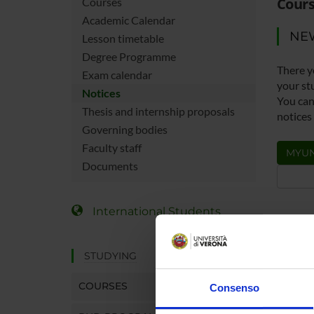
Cours
Courses
Academic Calendar
NE
Lesson timetable
Degree Programme
There y
Exam calendar
your st
Notices
You can 
Thesis and internship proposals
notices
Governing bodies
Faculty staff
MYUN
Documents
International Students
STUDYING
COURSES
Consenso