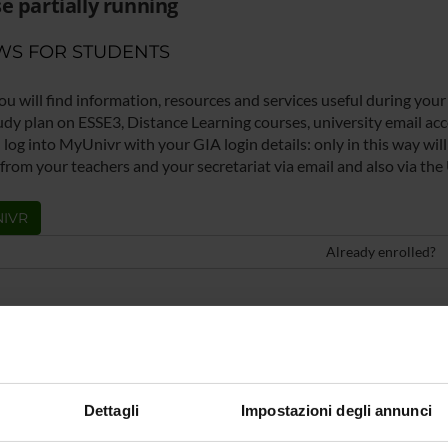
e partially running
WS FOR STUDENTS
ou will find information, resources and services useful during your
udy plan on ESSE3, Distance Learning courses, university email acco
log into MyUnivr with your GIA login details: only in this way will 
 from your teachers and your secretariat via email and also via the
IVR
Already enrolled?
Dettagli
Impostazioni degli annunci