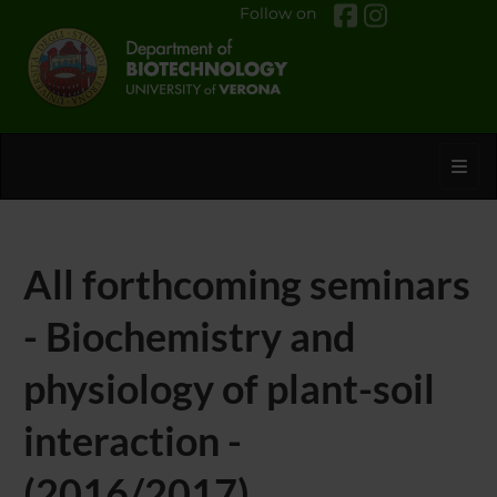
Follow on
Toggl
All forthcoming seminars
- Biochemistry and
physiology of plant-soil
interaction -
(2016/2017)