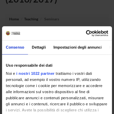
Home
Teaching
Seminars
No recent seminar found relating to teaching Biochemistry
and physiology of plant-soil interaction .
Consenso
Dettagli
Impostazioni degli annunci
In
STUDYING
Uso responsabile dei dati
Noi e
i nostri 1022 partner
trattiamo i vostri dati
COURSES
personali, ad esempio il vostro numero IP, utilizzando
PHD PROGRAMMES AND POSTGRADUATE
tecnologie come i cookie per memorizzare e accedere
TRAINING
alle informazioni sul vostro dispositivo al fine di
pubblicare annunci e contenuti personalizzati, misurare
Contacts
gli annunci e i contenuti, ricercare il pubblico e sviluppare
i servizi. Avete la possibilità di scegliere chi utilizza i
People