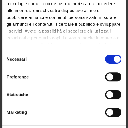
Flavia Guzzo
tecnologie come i cookie per memorizzare e accedere
Full Professor
alle informazioni sul vostro dispositivo al fine di
pubblicare annunci e contenuti personalizzati, misurare
Marisa Levi
gli annunci e i contenuti, ricercare il pubblico e sviluppare
i servizi. Avete la possibilità di scegliere chi utilizza i
vostri dati e per quali scopi. Le vostre scelte in materia di
privacy sono applicabili solo su questa proprietà digitale
RESEARCH AREAS INVOLVED IN THE PROJECT
in cui avete effettuato le vostre scelte. È possibile
Selezione
Biotecnologie vegetali
modificare o revocare il proprio consenso in qualsiasi
Necessari
del
Plant Sciences
momento dalla Dichiarazione sui cookie o facendo clic
consenso
sull'icona di attivazione della privacy.
Preferenze
Con il tuo consenso, vorremmo anche:
raccogliere informazioni sulla tua posizione
ACTIVITIES
Statistiche
geografica, con un'approssimazione di qualche
RESEARCH AREAS
metro,
Marketing
Identificare il tuo dispositivo, scansionandolo
RESEARCH GROUPS
attivamente alla ricerca di caratteristiche specifiche