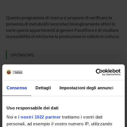
Questo programma di ricerca si propone di verificare la
presenza di metaboliti secondari biologicamente attivi in
varie specie appartenenti al genere Passiflora e di studiare
la possibilità di elicitarne la produzione in cellule in coltura.
SPONSORS:
PRIN VALUTATO POSITIVAMENTE
Funds:
assigned and managed by the department
Syllabus:
PRIN
Consenso
Dettagli
Impostazioni degli annunci
In
PROJECT PARTICIPANTS
Uso responsabile dei dati
Stefania Ceoldo
Noi e
i nostri 1022 partner
trattiamo i vostri dati
Research Assistants
personali, ad esempio il vostro numero IP, utilizzando