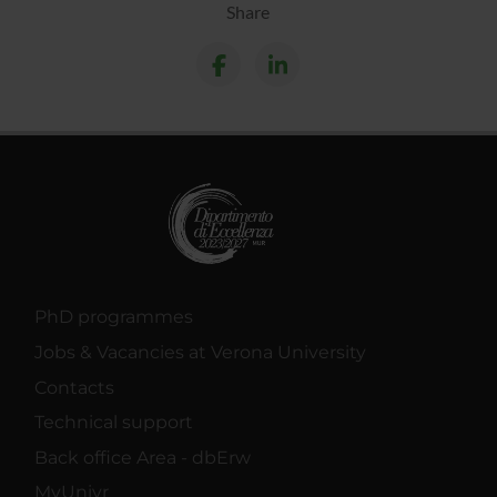
Share
PhD programmes
Jobs & Vacancies at Verona University
Contacts
Technical support
Back office Area - dbErw
MyUnivr