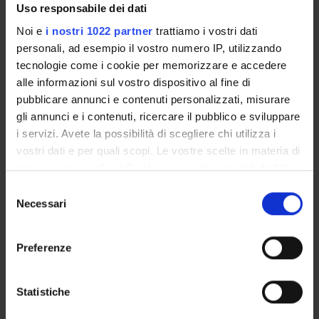
Uso responsabile dei dati
Noi e
i nostri 1022 partner
trattiamo i vostri dati
personali, ad esempio il vostro numero IP, utilizzando
ORGANISATION
tecnologie come i cookie per memorizzare e accedere
alle informazioni sul vostro dispositivo al fine di
GOVERNANCE
pubblicare annunci e contenuti personalizzati, misurare
gli annunci e i contenuti, ricercare il pubblico e sviluppare
COMMITTEES
i servizi. Avete la possibilità di scegliere chi utilizza i
DEPARTMENT ADMINISTRATION OFFICES
vostri dati e per quali scopi. Le vostre scelte in materia di
privacy sono applicabili solo su questa proprietà digitale
STUDENT ADMINISTRATION OFFICES
in cui avete effettuato le vostre scelte. È possibile
Selezione
modificare o revocare il proprio consenso in qualsiasi
Necessari
del
DEPARTMENT FACILITIES
momento dalla Dichiarazione sui cookie o facendo clic
consenso
sull'icona di attivazione della privacy.
Preferenze
LIBRARIES
Con il tuo consenso, vorremmo anche:
SPIN OFF AND COMPANIES
raccogliere informazioni sulla tua posizione
Statistiche
geografica, con un'approssimazione di qualche
ALTRE SEDI