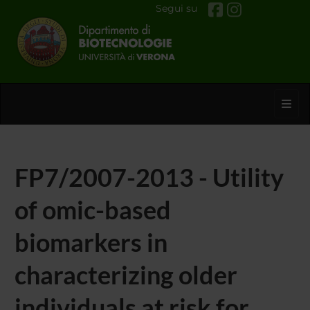
Segui su
Toggl
FP7/2007-2013 - Utility
of omic-based
biomarkers in
characterizing older
individuals at risk for