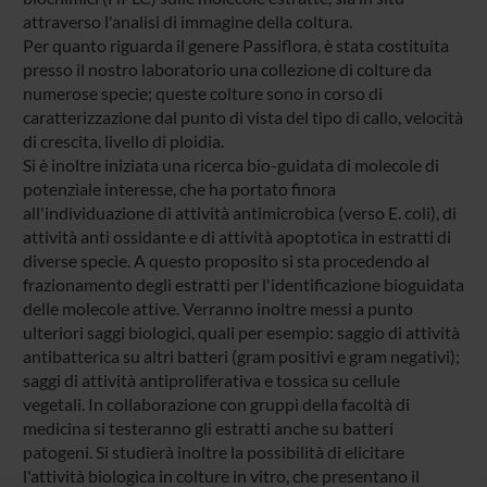
attraverso l'analisi di immagine della coltura.
Per quanto riguarda il genere Passiflora, è stata costituita
presso il nostro laboratorio una collezione di colture da
numerose specie; queste colture sono in corso di
caratterizzazione dal punto di vista del tipo di callo, velocità
di crescita, livello di ploidia.
Si è inoltre iniziata una ricerca bio-guidata di molecole di
potenziale interesse, che ha portato finora
all'individuazione di attività antimicrobica (verso E. coli), di
attività anti ossidante e di attività apoptotica in estratti di
diverse specie. A questo proposito si sta procedendo al
frazionamento degli estratti per l'identificazione bioguidata
delle molecole attive. Verranno inoltre messi a punto
ulteriori saggi biologici, quali per esempio: saggio di attività
antibatterica su altri batteri (gram positivi e gram negativi);
saggi di attività antiproliferativa e tossica su cellule
vegetali. In collaborazione con gruppi della facoltà di
medicina si testeranno gli estratti anche su batteri
patogeni. Si studierà inoltre la possibilità di elicitare
l'attività biologica in colture in vitro, che presentano il