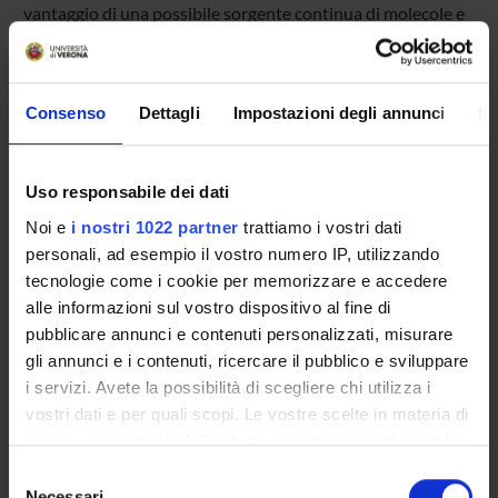
vantaggio di una possibile sorgente continua di molecole e
di una maggiore facilità di purificazione delle molecole di
interesse.
Consenso
Dettagli
Impostazioni degli annunci
In
Uso responsabile dei dati
Noi e
i nostri 1022 partner
trattiamo i vostri dati
personali, ad esempio il vostro numero IP, utilizzando
tecnologie come i cookie per memorizzare e accedere
alle informazioni sul vostro dispositivo al fine di
pubblicare annunci e contenuti personalizzati, misurare
gli annunci e i contenuti, ricercare il pubblico e sviluppare
i servizi. Avete la possibilità di scegliere chi utilizza i
vostri dati e per quali scopi. Le vostre scelte in materia di
privacy sono applicabili solo su questa proprietà digitale
in cui avete effettuato le vostre scelte. È possibile
Selezione
modificare o revocare il proprio consenso in qualsiasi
Necessari