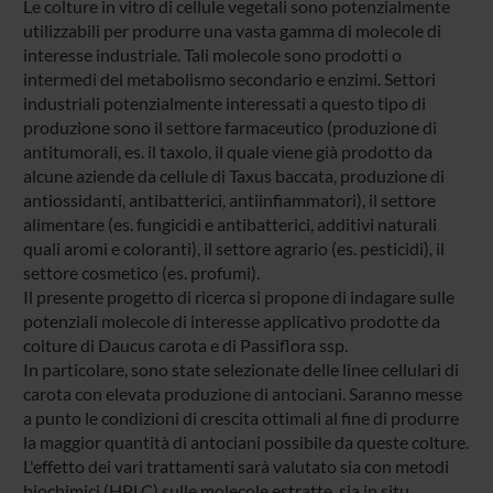
Le colture in vitro di cellule vegetali sono potenzialmente
utilizzabili per produrre una vasta gamma di molecole di
interesse industriale. Tali molecole sono prodotti o
intermedi del metabolismo secondario e enzimi. Settori
industriali potenzialmente interessati a questo tipo di
produzione sono il settore farmaceutico (produzione di
antitumorali, es. il taxolo, il quale viene già prodotto da
alcune aziende da cellule di Taxus baccata, produzione di
antiossidanti, antibatterici, antiinfiammatori), il settore
alimentare (es. fungicidi e antibatterici, additivi naturali
quali aromi e coloranti), il settore agrario (es. pesticidi), il
settore cosmetico (es. profumi).
Il presente progetto di ricerca si propone di indagare sulle
potenziali molecole di interesse applicativo prodotte da
colture di Daucus carota e di Passiflora ssp.
In particolare, sono state selezionate delle linee cellulari di
carota con elevata produzione di antociani. Saranno messe
a punto le condizioni di crescita ottimali al fine di produrre
la maggior quantità di antociani possibile da queste colture.
L'effetto dei vari trattamenti sarà valutato sia con metodi
biochimici (HPLC) sulle molecole estratte, sia in situ