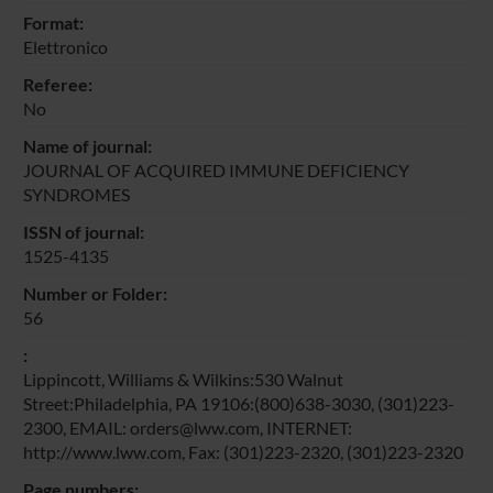
Format:
Elettronico
Referee:
No
Name of journal:
JOURNAL OF ACQUIRED IMMUNE DEFICIENCY
SYNDROMES
ISSN of journal:
1525-4135
Number or Folder:
56
:
Lippincott, Williams & Wilkins:530 Walnut
Street:Philadelphia, PA 19106:(800)638-3030, (301)223-
2300, EMAIL: orders@lww.com, INTERNET:
http://www.lww.com, Fax: (301)223-2320, (301)223-2320
Page numbers: