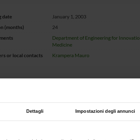
g date
January 1, 2003
on (months)
24
ments
Department of Engineering for Innovati
Medicine
s or local contacts
Krampera Mauro
NSORS:
ro dell'Istruzione
Funds:
assigned and managed by the de
iversità e della
Dettagli
Impostazioni degli annunci
a
ECT PARTICIPANTS