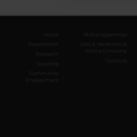
Home
PhD programmes
Department
Jobs & Vacancies at
Verona University
Research
Contacts
Teaching
Community
Engagement