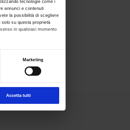
utilizzando tecnologie come i
re annunci e contenuti
vete la possibilità di scegliere
li solo su questa proprietà
consenso in qualsiasi momento
alche metro,
Marketing
e specifiche (impronte
ezione dettagli
. Puoi
Accetta tutti
l media e per analizzare il
ostri partner che si occupano
azioni che hai fornito loro o