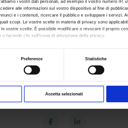
rattiamo i vostri dati personali, ad esempio il vostro numero IP, 
Krampera
Full Professor
dere alle informazioni sul vostro dispositivo al fine di pubblica
nunci e i contenuti, ricercare il pubblico e sviluppare i servizi. A
r quali scopi. Le vostre scelte in materia di privacy sono applicabi
to le vostre scelte. È possibile modificare o revocare il proprio 
 o facendo clic sull'icona di attivazione della privacy.
mo anche:
oni sulla tua posizione geografica, con un'approssimazione di qu
Preferenze
Statistiche
spositivo, scansionandolo attivamente alla ricerca di caratteristich
aborati i tuoi dati personali e imposta le tue preferenze nella
s
consenso in qualsiasi momento dalla Dichiarazione sui cookie.
Accetta selezionati
nalizzare contenuti ed annunci, per fornire funzionalità dei socia
Share
inoltre informazioni sul modo in cui utilizzi il nostro sito con i n
icità e social media, i quali potrebbero combinarle con altre inform
lizzo dei loro servizi.