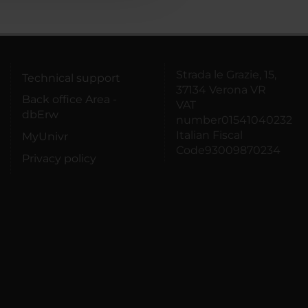
Strada le Grazie, 15,
Technical support
37134 Verona VR
Back office Area -
VAT
dbErw
number01541040232
Italian Fiscal
MyUnivr
Code93009870234
Privacy policy