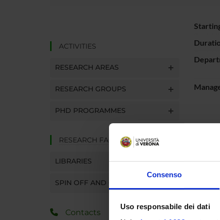
Startin
Durati
ACTIVITIES
Depart
RESEARCH AREAS
Manager
RESEARCH GROUPS
PHD PROGRAMMES
SPO
RESEARCH FACILITIES
Ministe
LIBRARIES
dell'Un
Consenso
Ricerc
SPIN OFF AND COMPANIES
Uso responsabile dei dati
Contacts
PROJ