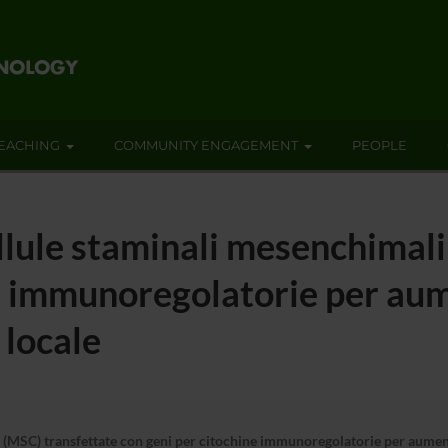
EACHING
COMMUNITY ENGAGEMENT
PEOPLE
ellule staminali mesenchimal
e immunoregolatorie per aum
locale
li (MSC) transfettate con geni per citochine immunoregolatorie per aumen