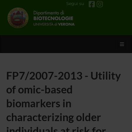
Segui su
Toggl
FP7/2007-2013 - Utility
of omic-based
biomarkers in
characterizing older
individuals at risk for