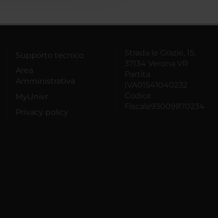
Strada le Grazie, 15,
Supporto tecnico
37134 Verona VR
Area
Partita
Amministrativa
IVA01541040232
Codice
MyUnivr
Fiscale93009870234
Privacy policy