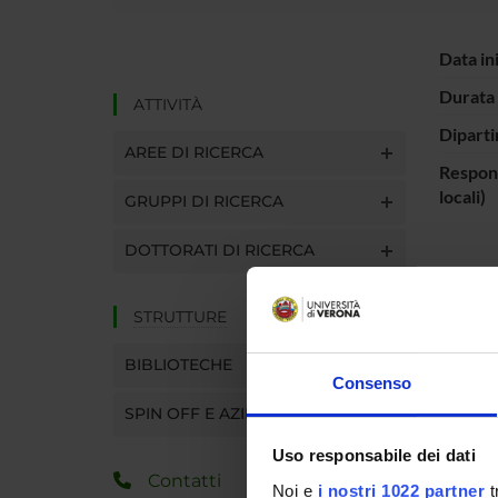
Data in
Durata 
ATTIVITÀ
Diparti
AREE DI RICERCA
Respons
locali)
GRUPPI DI RICERCA
DOTTORATI DI RICERCA
ENTI
STRUTTURE
Fondo S
Region
BIBLIOTECHE
Consenso
SPIN OFF E AZIENDE
PART
Uso responsabile dei dati
Matteo 
Contatti
Noi e
i nostri 1022 partner
t