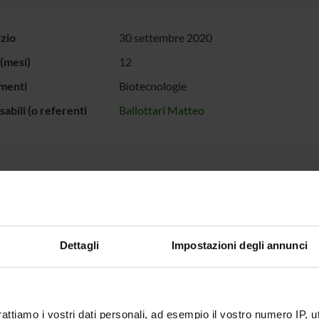
izio
30 settembre 2020
(mesi)
12
menti
Biotecnologie
abili (o referenti
Ballottari Matteo
 FINANZIATORI:
ociale Europeo e
Finanziamento:
assegnato e gestito dal 
e Veneto
Dettagli
Impostazioni degli annunci
ECIPANTI AL PROGETTO
Ballottari
Professore ordinario
Flavio M
rattiamo i vostri dati personali, ad esempio il vostro numero IP, 