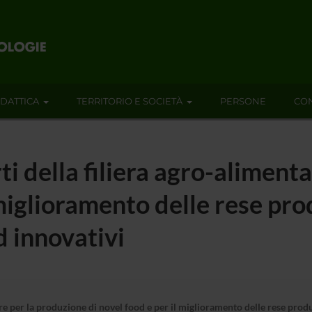
IDATTICA
TERRITORIO E SOCIETÀ
PERSONE
CON
ti della filiera agro-aliment
 miglioramento delle rese pro
d innovativi
re per la produzione di novel food e per il miglioramento delle rese produt