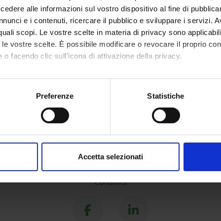
dere alle informazioni sul vostro dispositivo al fine di pubblica
nunci e i contenuti, ricercare il pubblico e sviluppare i servizi. A
r quali scopi. Le vostre scelte in materia di privacy sono applicabi
DI RICERCA COINVOLTE DAL PROGETTO
to le vostre scelte. È possibile modificare o revocare il proprio 
nologie vegetali
 o facendo clic sull'icona di attivazione della privacy.
Sciences
mo anche:
oni sulla tua posizione geografica, con un'approssimazione di qu
Preferenze
Statistiche
spositivo, scansionandolo attivamente alla ricerca di caratteristich
aborati i tuoi dati personali e imposta le tue preferenze nella
s
consenso in qualsiasi momento dalla Dichiarazione sui cookie.
Accetta selezionati
nalizzare contenuti ed annunci, per fornire funzionalità dei socia
inoltre informazioni sul modo in cui utilizzi il nostro sito con i n
Condividi
icità e social media, i quali potrebbero combinarle con altre inform
lizzo dei loro servizi.