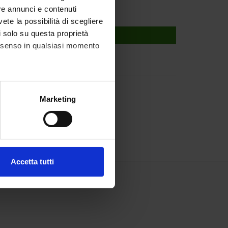
re annunci e contenuti
vete la possibilità di scegliere
li solo su questa proprietà
consenso in qualsiasi momento
alche metro,
Marketing
e specifiche (impronte
ezione dettagli
. Puoi
Accetta tutti
l media e per analizzare il
ostri partner che si occupano
azioni che hai fornito loro o