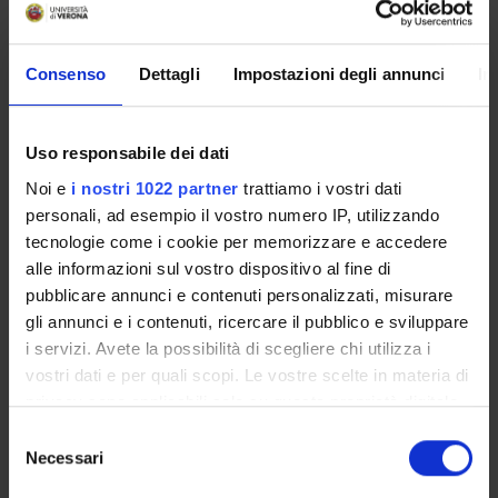
PUBLICATIONS
TITLE
Consenso
Dettagli
Impostazioni degli annunci
In
Induction of human immunodeficiency virus neutralizing anti
Fusion complexes and CD4-independent gp120s for the induct
Uso responsabile dei dati
Noi e
i nostri 1022 partner
trattiamo i vostri dati
Fusion complexes and CD4-independent gp120s for the induct
personali, ad esempio il vostro numero IP, utilizzando
Induction of human immunodeficiency virus neutralizing anti
tecnologie come i cookie per memorizzare e accedere
alle informazioni sul vostro dispositivo al fine di
New vaccine strategies for chronic viral infections
pubblicare annunci e contenuti personalizzati, misurare
gli annunci e i contenuti, ricercare il pubblico e sviluppare
Expression of HIV-1 NDK m7 and m9 env genes in eukaryotic ce
i servizi. Avete la possibilità di scegliere chi utilizza i
Expression of HIV-1 NDK m9 env gene in eukaryotic cells for 
vostri dati e per quali scopi. Le vostre scelte in materia di
privacy sono applicabili solo su questa proprietà digitale
in cui avete effettuato le vostre scelte. È possibile
Selezione
modificare o revocare il proprio consenso in qualsiasi
Necessari
del
momento dalla Dichiarazione sui cookie o facendo clic
ACTIVITIES
consenso