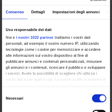
Consenso
Dettagli
Impostazioni degli annunci
In
SCHEDA DEL CORSO
Tipo di corso
Uso responsabile dei dati
Corsi di aggiornamento
Noi e
i nostri 1022 partner
trattiamo i vostri dati
Durata
personali, ad esempio il vostro numero IP, utilizzando
0 anni
tecnologie come i cookie per memorizzare e accedere
Organo di controllo
alle informazioni sul vostro dispositivo al fine di
Comitato Scientifico del Corso di aggiornamento
pubblicare annunci e contenuti personalizzati, misurare
professionale in Presente e futuro dei vitigni resistenti alle
gli annunci e i contenuti, ricercare il pubblico e sviluppare
malattie
i servizi. Avete la possibilità di scegliere chi utilizza i
Gestione didattica e studenti
vostri dati e per quali scopi. Le vostre scelte in materia di
Unità operativa Post Lauream
privacy sono applicabili solo su questa proprietà digitale
in cui avete effettuato le vostre scelte. È possibile
Sede
Selezione
modificare o revocare il proprio consenso in qualsiasi
VERONA
Necessari
del
momento dalla Dichiarazione sui cookie o facendo clic
consenso
Dipartimento di riferimento
sull'icona di attivazione della privacy.