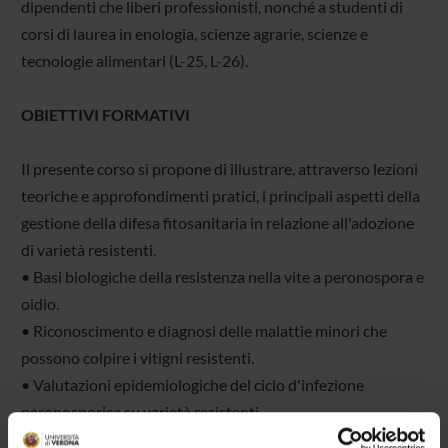
dipendenti che liberi professionisti, nonché a studenti di
corsi di laurea in enologia, scienze agrarie, scienze e
tecnologie alimentari (L-25, L-26).
OBIETTIVI FORMATIVI
Il presente corso si propone di illustrare, attraverso lezioni
teoriche e approfondimenti pratici, i principali aspetti della
gestione della difesa fitosanitaria in relazione all'adozione
di varietà resistenti.
• Basi biologiche della resistenza nella vite a peronospora e
oidio.
• Riconoscimento e diagnosi delle malattie minori che
possono colpire i vitigni resistenti.
• Valutazioni epidemiologiche del ciclo d'infezione
peronosporica su varietà resistenti.