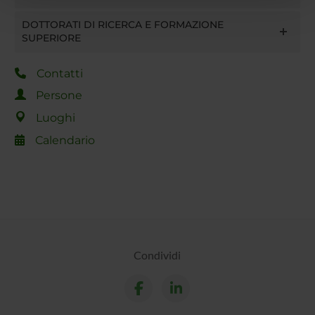
pubblicità e social media, i quali potrebbero combinarle
con altre informazioni che hai fornito loro o che hanno
DOTTORATI DI RICERCA E FORMAZIONE
raccolto dal tuo utilizzo dei loro servizi.
SUPERIORE
Contatti
Persone
Luoghi
Calendario
Condividi