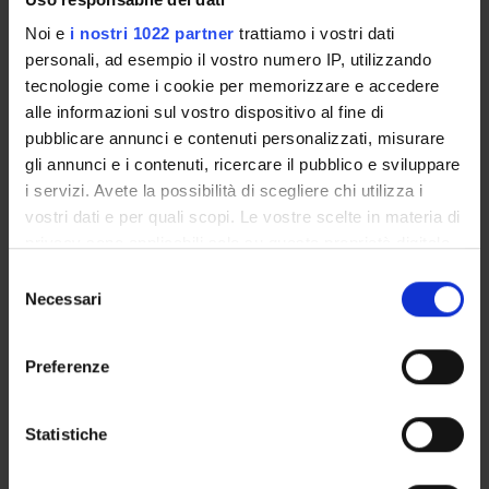
Noi e
i nostri 1022 partner
trattiamo i vostri dati
Sarà esposto
l’Alberolibro
, una selezione di libri e riviste
personali, ad esempio il vostro numero IP, utilizzando
dedicati al tema del verde, a cura del
Sistema Bibliotecario
tecnologie come i cookie per memorizzare e accedere
di Ateneo
in collaborazione con la
Fondazione Arnoldo e
alle informazioni sul vostro dispositivo al fine di
Alberto Mondadori
.
pubblicare annunci e contenuti personalizzati, misurare
gli annunci e i contenuti, ricercare il pubblico e sviluppare
Apertura straordinaria del giardino
i servizi. Avete la possibilità di scegliere chi utilizza i
vostri dati e per quali scopi. Le vostre scelte in materia di
privacy sono applicabili solo su questa proprietà digitale
📍
Chiostro di Santa Maria delle Vittorie
in cui avete effettuato le vostre scelte. È possibile
📍
Ingresso da Lungadige Porta Vittoria 41
Selezione
modificare o revocare il proprio consenso in qualsiasi
Necessari
🕒
8.00 – 13.00
del
momento dalla Dichiarazione sui cookie o facendo clic
consenso
sull'icona di attivazione della privacy.
In occasione della manifestazione sarà possibile visitare il
Preferenze
giardino del Chiostro, normalmente non accessibile.
Con il tuo consenso, vorremmo anche:
raccogliere informazioni sulla tua posizione
Statistiche
geografica, con un'approssimazione di qualche
metro,