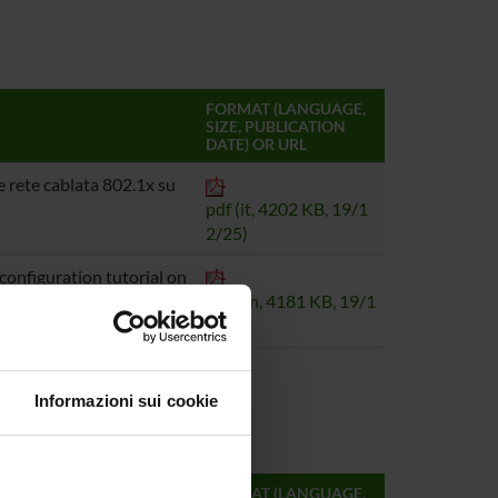
FORMAT (LANGUAGE,
SIZE, PUBLICATION
DATE) OR URL
e rete cablata 802.1x su
pdf (it, 4202 KB, 19/1
2/25)
onfiguration tutorial on
pdf (en, 4181 KB, 19/1
2/25)
Informazioni sui cookie
FORMAT (LANGUAGE,