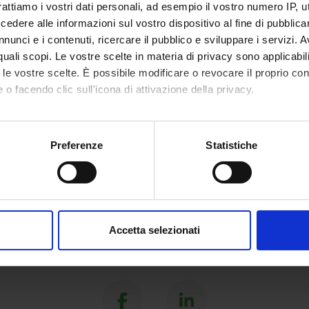
rattiamo i vostri dati personali, ad esempio il vostro numero IP, 
dere alle informazioni sul vostro dispositivo al fine di pubblica
nunci e i contenuti, ricercare il pubblico e sviluppare i servizi. A
al configurazione rete cablata 802.1x su
Tutorial configurazion
r quali scopi. Le vostre scelte in materia di privacy sono applicabi
ws 10
Windows 10
to le vostre scelte. È possibile modificare o revocare il proprio 
 o facendo clic sull'icona di attivazione della privacy.
 network configuration Windows 10 Eng
802.1x network confi
Eng
mo anche:
oni sulla tua posizione geografica, con un'approssimazione di qu
Preferenze
Statistiche
spositivo, scansionandolo attivamente alla ricerca di caratteristich
aborati i tuoi dati personali e imposta le tue preferenze nella
s
consenso in qualsiasi momento dalla Dichiarazione sui cookie.
Accetta selezionati
nalizzare contenuti ed annunci, per fornire funzionalità dei socia
inoltre informazioni sul modo in cui utilizzi il nostro sito con i n
Share
icità e social media, i quali potrebbero combinarle con altre inform
lizzo dei loro servizi.