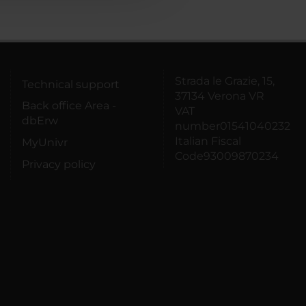
Strada le Grazie, 15,
Technical support
37134 Verona VR
Back office Area -
VAT
dbErw
number01541040232
Italian Fiscal
MyUnivr
Code93009870234
Privacy policy