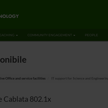
EACHING
COMMUNITY ENGAGEMENT
PEOPLE
onibile
ve Office and service facilities
IT support for Science and Engineerin
e Cablata 802.1x