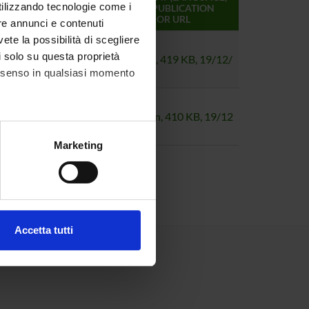
utilizzando tecnologie come i
SIZE, PUBLICATION
DATE) OR URL
re annunci e contenuti
vete la possibilità di scegliere
e rete cablata 802.1x su
li solo su questa proprietà
pdf (it, 419 KB, 19/12/
consenso in qualsiasi momento
25)
guration Windows 10
pdf (en, 410 KB, 19/12
/25)
alche metro,
Marketing
e specifiche (impronte
ezione dettagli
. Puoi
Accetta tutti
l media e per analizzare il
ostri partner che si occupano
azioni che hai fornito loro o