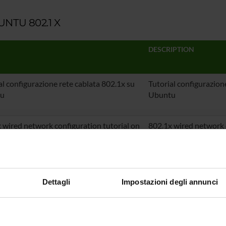
NTU 802.1 X
DESCRIPTION
al configurazione rete cablata 802.1x su
Tutorial configurazion
u
Ubuntu
 wired network configuration tutorial on
802.1x wired network c
u
Ubuntu
Dettagli
Impostazioni degli annunci
NDOWS_802.1,X
DESCRIPTION