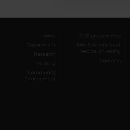
Home
PhD programmes
Department
Jobs & Vacancies at
Verona University
Research
Contacts
Teaching
Community
Engagement