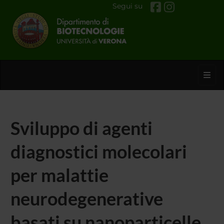
Segui su
Toggl
Sviluppo di agenti
diagnostici molecolari
per malattie
neurodegenerative
basati su nanoparticelle