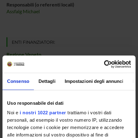
Responsabili (o referenti locali)
Assfalg Michael
ENTI FINANZIATORI:
Regione Veneto
Finanziamento:
assegnato e gestito dal Dipartimento
Consenso
Dettagli
Impostazioni degli annunci
In
PARTECIPANTI AL PROGETTO
Michael Assfalg
Uso responsabile dei dati
Professore ordinario
Noi e
i nostri 1022 partner
trattiamo i vostri dati
personali, ad esempio il vostro numero IP, utilizzando
tecnologie come i cookie per memorizzare e accedere
AREE DI RICERCA COINVOLTE DAL PROGETTO
alle informazioni sul vostro dispositivo al fine di