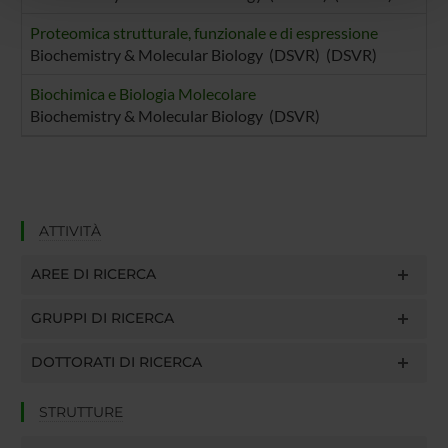
pubblicità e social media, i quali potrebbero combinarle
con altre informazioni che hai fornito loro o che hanno
Proteomica strutturale, funzionale e di espressione
raccolto dal tuo utilizzo dei loro servizi.
Biochemistry & Molecular Biology (DSVR) (DSVR)
Biochimica e Biologia Molecolare
Biochemistry & Molecular Biology (DSVR)
ATTIVITÀ
AREE DI RICERCA
GRUPPI DI RICERCA
DOTTORATI DI RICERCA
STRUTTURE