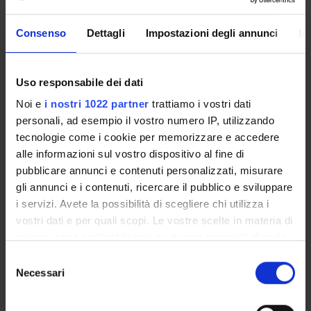
Cynara scolymus, della cinaropicrina e di altri estratti
naturali forniti da ABOCA di indurre la morte cellulare e di
Consenso
Dettagli
Impostazioni degli annunci
In
sensibilizzare le cellule tumorali ai chemioterapici classici.
Gli esperimenti saranno condotti utilizzando due modelli
sperimentali di ipossia in vitro, che meglio rispecchiano
Uso responsabile dei dati
l’ambiente tumorale.
Noi e
i nostri 1022 partner
trattiamo i vostri dati
MAIN PARTNER
personali, ad esempio il vostro numero IP, utilizzando
ABOCA
tecnologie come i cookie per memorizzare e accedere
alle informazioni sul vostro dispositivo al fine di
pubblicare annunci e contenuti personalizzati, misurare
ENTI FINANZIATORI:
gli annunci e i contenuti, ricercare il pubblico e sviluppare
i servizi. Avete la possibilità di scegliere chi utilizza i
Finanziamento:
assegnato e gestito dal Dipartimento
vostri dati e per quali scopi. Le vostre scelte in materia di
privacy sono applicabili solo su questa proprietà digitale
in cui avete effettuato le vostre scelte. È possibile
Selezione
PARTECIPANTI AL PROGETTO
modificare o revocare il proprio consenso in qualsiasi
Necessari
del
momento dalla Dichiarazione sui cookie o facendo clic
consenso
Sofia Giovanna Mariotto
sull'icona di attivazione della privacy.
Professore associato