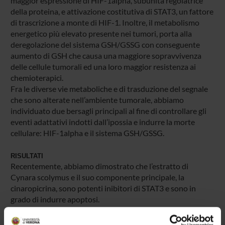
maggior espressione di HIF-1alpha, subunità regolatrice
della proteina, e attivazione costitutiva di STAT3, un fattore
di trascrizione a monte di HIF-1. Inoltre, il metabolismo
energetico più elevato presente nei tumori, porta alla
deregolazione del sistema GSH/GSSG con conseguente
aumento di GSH che causa una maggiore sopravvivenza
delle cellule tumorali ed una loro maggior resistenza ai
chemioterapici.
Fra le diverse vie metaboliche e di trasduzione del segnale
che sono alterate nell’ambiente tumorale, abbiamo
individuato due bersagli principali al fine di controllare gli
eventi adattativi indotti dall’ipossia e indurre la morte
cellulare: HIF-1alpha e il sistema GSH/GSSG.
RISULTATI
Recentemente, abbiamo dimostrato che l’estratto di
Cynara scolymus e il suo componente principale, la
cinaropicrina, sono potenti inibitori di STAT3 e sono in
grado di indurre apoptosi.
Sulla base di questi risultati, gli scopi principali di questo
progetto sono lo studio della capacità dell’estratto di