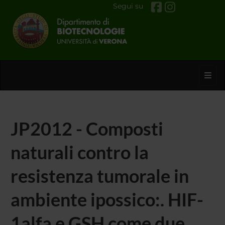
Segui su
Toggl
JP2012 - Composti
naturali contro la
resistenza tumorale in
ambiente ipossico:. HIF-
1alfa e GSH come due