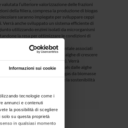
alutata l’ulteriore valorizzazione delle frazioni
zioni della filiera, compresa la produzione di biogas
olecolare saranno impiegate per sviluppare ceppi
i. Verrà anche sviluppato un sistema efficiente di
ggiunto utilizzando enzimi isolati da microrganismi
tandone la resa per ottimizzare le condizioni di
bbattere i costi e l’impatto ambientale associati
à anche valutata la capacità delle alghe di crescere
fiuti urbani, FORSU e acque reflue). Verrà
to alla produzione di olio e chemicals dalle alghe
Informazioni sui cookie
iati impianti di produzione di biogas da biomasse
a produzione di olio per valutare la sostenibilità
utilizzando tecnologie come i
re annunci e contenuti
vete la possibilità di scegliere
Dipartimento
li solo su questa proprietà
consenso in qualsiasi momento