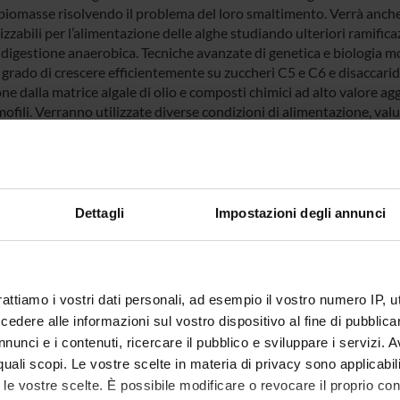
biomasse risolvendo il problema del loro smaltimento. Verrà anche v
izzabili per l’alimentazione delle alghe studiando ulteriori ramifica
 digestione anaerobica. Tecniche avanzate di genetica e biologia m
n grado di crescere efficientemente su zuccheri C5 e C6 e disaccarid
ne dalla matrice algale di olio e composti chimici ad alto valore a
ofili. Verranno utilizzate diverse condizioni di alimentazione, valu
fia.
ppo di processi di pre-trattamento enzimatico sarà finalizzato ad a
versione delle biomasse lignocellulosiche in zuccheri semplici. Verr
ndo digestati ottenuti da biomasse di tipo diverso come paglia e ri
to un impianto pilota, presso l’azienda casearia Capurso , finalizza
Dettagli
Impostazioni degli annunci
ate con biomasse di scarto delle aziende. A questi verranno accopp
to. Verrà quindi determinata quantitativamente e qualitativamente l
liere proposte.
rattiamo i vostri dati personali, ad esempio il vostro numero IP, 
dere alle informazioni sul vostro dispositivo al fine di pubblica
 FINANZIATORI:
nunci e i contenuti, ricercare il pubblico e sviluppare i servizi. A
 PON Ricerca e
Finanziamento:
assegnato e gestito dal 
r quali scopi. Le vostre scelte in materia di privacy sono applicabi
ione - Ricerca
to le vostre scelte. È possibile modificare o revocare il proprio 