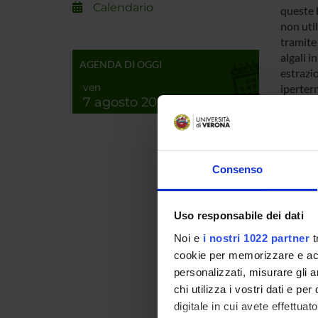
Calendario
queste 
non util
tramite
algali i
AGENDA DI OGGI
estrazio
ven
iperterm
7 agosto 2026
mixotro
Lo svilu
alla con
utilizza
realizza
Consenso
aliment
di scar
delle fi
Uso responsabile dei dati
Noi e
i nostri 1022 partner
t
cookie per memorizzare e acce
ENTI
personalizzati, misurare gli an
MIUR -
chi utilizza i vostri dati e pe
Innovaz
digitale in cui avete effettua