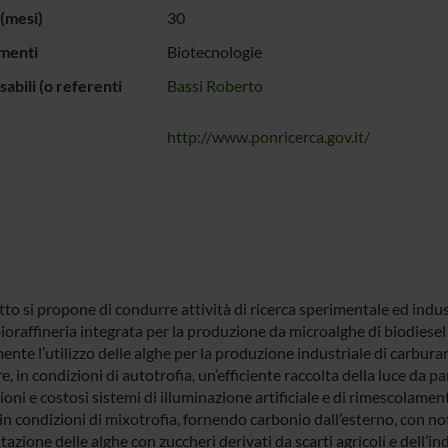
(mesi)
30
menti
Biotecnologie
abili (o referenti
Bassi Roberto
http://www.ponricerca.gov.it/
tto si propone di condurre attività di ricerca sperimentale ed indus
ioraffineria integrata per la produzione da microalghe di biodiesel 
nte l’utilizzo delle alghe per la produzione industriale di carburan
e, in condizioni di autotrofia, un’efficiente raccolta della luce da pa
ioni e costosi sistemi di illuminazione artificiale e di rimescolame
in condizioni di mixotrofia, fornendo carbonio dall’esterno, con no
tazione delle alghe con zuccheri derivati da scarti agricoli e dell’i