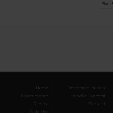
Plant 
Home
Dottorati di ricerca
Dipartimento
Bandi e Concorsi
Ricerca
Contatti
Didattica