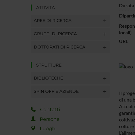
Durata 
ATTIVITÀ
Diparti
AREE DI RICERCA
Respons
locali)
GRUPPI DI RICERCA
URL
DOTTORATI DI RICERCA
STRUTTURE
BIBLIOTECHE
SPIN OFF E AZIENDE
Il proge
di una b
Attualme
Contatti
garantir
Persone
coltivaz
colture 
Luoghi
L’alimen