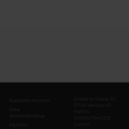
Strada le Grazie, 15,
Supporto tecnico
37134 Verona VR
Area
Partita
Amministrativa
IVA01541040232
Codice
MyUnivr