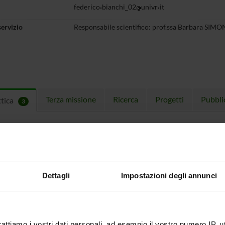
federico
bianchi_02
univr
it
servizio
Responsabile scientifico: prof.ssa Barbara SIM
Terza missione
Ricerca
Progetti
Pubbli
ttica
3
EGNAMENTI
menti attivi nel periodo selezionato:
3
.
ull'insegnamento per vedere orari e dettagli del corso.
Dettagli
Impostazioni degli annunci
O
NOME
CREDITI
TOTALI
rattiamo i vostri dati personali, ad esempio il vostro numero IP, 