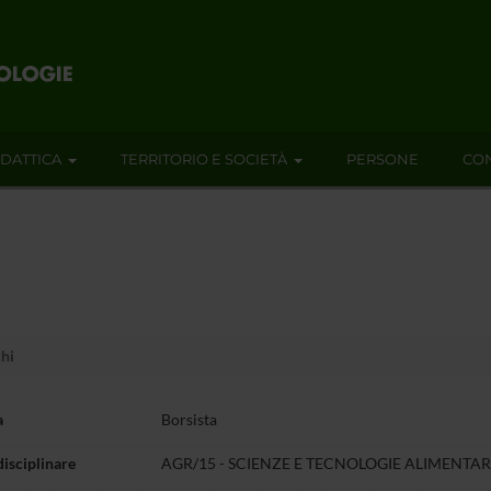
IDATTICA
TERRITORIO E SOCIETÀ
PERSONE
CON
hi
a
Borsista
disciplinare
AGR/15 - SCIENZE E TECNOLOGIE ALIMENTAR