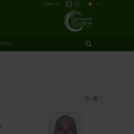
Segui su
TATTI
I