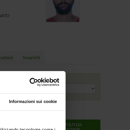
ONATO
cazioni
Incarichi
Anno accademico
Informazioni sui cookie
ONLINE
CREDITI
MODULI SVOLTI DA
DEL
QUESTO DOCENTE
utilizzando tecnologie come i