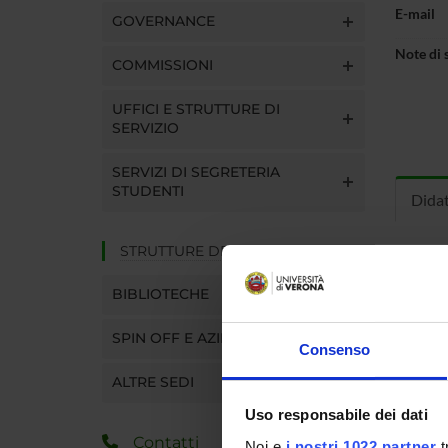
E-mail
GOVERNANCE
Note di 
COMMISSIONI
UFFICI E STRUTTURE DI
SERVIZIO
SERVIZI DI SEGRETERIA
STUDENTI
Dida
STRUTTURE DEL DIPARTIMENTO
INS
BIBLIOTECHE
Insegna
Clicca s
SPIN OFF E AZIENDE
Consenso
ALTRE SEDI
Uso responsabile dei dati
CORS
Contatti
Noi e
i nostri 1022 partner
t