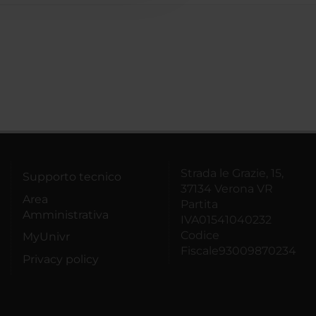
Strada le Grazie, 15,
Supporto tecnico
37134 Verona VR
Area
Partita
Amministrativa
IVA01541040232
Codice
MyUnivr
Fiscale93009870234
Privacy policy