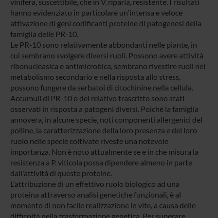
vinifera, suscettibile, che in V. riparia, resistente. I risultati
hanno evidenziato in particolare un'intensa e veloce
attivazione di geni codificanti proteine di patogenesi della
famiglia delle PR-10.
Le PR-10 sono relativamente abbondanti nelle piante, in
cui sembrano svolgere diversi ruoli. Possono avere attività
ribonucleasica e antimicrobica, sembrano rivestire ruoli nel
metabolismo secondario e nella risposta allo stress,
possono fungere da serbatoi di citochinine nella cellula.
Accumuli di PR-10 o del relativo trascritto sono stati
osservati in risposta a patogeni diversi. Poiché la famiglia
annovera, in alcune specie, noti componenti allergenici del
polline, la caratterizzazione della loro presenza e del loro
ruolo nelle specie coltivate riveste una notevole
importanza. Non è noto attualmente se e in che misura la
resistenza a P. viticola possa dipendere almeno in parte
dall'attività di queste proteine.
L'attribuzione di un effettivo ruolo biologico ad una
proteina attraverso analisi genetiche funzionali, è al
momento di non facile realizzazione in vite, a causa delle
difficoltà nella trasformazione genetica. Per superare