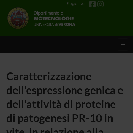
Segui su
Toggl
Caratterizzazione
dell'espressione genica e
dell'attività di proteine
di patogenesi PR-10 in
vite, in relazione alla