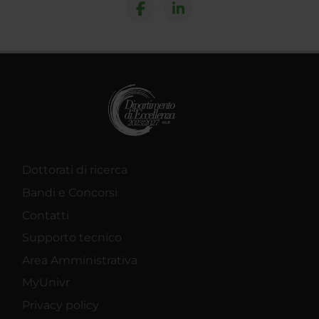
Dottorati di ricerca
Bandi e Concorsi
Contatti
Supporto tecnico
Area Amministrativa
MyUnivr
Privacy policy