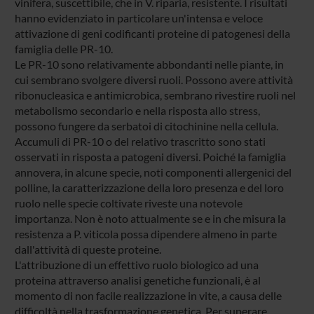
vinifera, suscettibile, che in V. riparia, resistente. I risultati
hanno evidenziato in particolare un'intensa e veloce
attivazione di geni codificanti proteine di patogenesi della
famiglia delle PR-10.
Le PR-10 sono relativamente abbondanti nelle piante, in
cui sembrano svolgere diversi ruoli. Possono avere attività
ribonucleasica e antimicrobica, sembrano rivestire ruoli nel
metabolismo secondario e nella risposta allo stress,
possono fungere da serbatoi di citochinine nella cellula.
Accumuli di PR-10 o del relativo trascritto sono stati
osservati in risposta a patogeni diversi. Poiché la famiglia
annovera, in alcune specie, noti componenti allergenici del
polline, la caratterizzazione della loro presenza e del loro
ruolo nelle specie coltivate riveste una notevole
importanza. Non è noto attualmente se e in che misura la
resistenza a P. viticola possa dipendere almeno in parte
dall'attività di queste proteine.
L'attribuzione di un effettivo ruolo biologico ad una
proteina attraverso analisi genetiche funzionali, è al
momento di non facile realizzazione in vite, a causa delle
difficoltà nella trasformazione genetica. Per superare