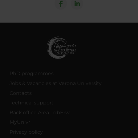
PhD programmes
Jobs & Vacancies at Verona University
Contacts
Technical support
Back office Area - dbErw
MyUnivr
Privacy policy