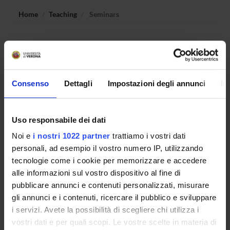
Home
Teaching
Seminars
No recent seminar found relating to teaching Subject
requirements: basic mathematics and physics.
Consenso
Dettagli
Impostazioni degli annunci
In
STUDYING
Uso responsabile dei dati
COURSES
Noi e
i nostri 1022 partner
trattiamo i vostri dati
PHD PROGRAMMES AND POSTGRADUATE
personali, ad esempio il vostro numero IP, utilizzando
TRAINING
tecnologie come i cookie per memorizzare e accedere
alle informazioni sul vostro dispositivo al fine di
Contacts
pubblicare annunci e contenuti personalizzati, misurare
gli annunci e i contenuti, ricercare il pubblico e sviluppare
People
i servizi. Avete la possibilità di scegliere chi utilizza i
Places
vostri dati e per quali scopi. Le vostre scelte in materia di