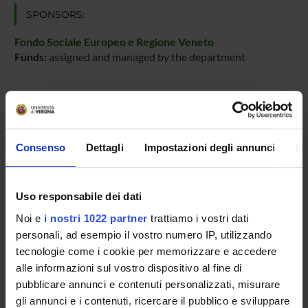
SPONSORS:
Fondo Sociale Europeo e Regione Veneto
Funds:
assigned and managed by the department
PROJECT PARTICIPANTS
Stefano Bordignon
Consenso
Dettagli
Impostazioni degli annunci
In
Adolfo Speghini
Full Professor
Uso responsabile dei dati
Noi e
i nostri 1022 partner
trattiamo i vostri dati
personali, ad esempio il vostro numero IP, utilizzando
RESEARCH AREAS INVOLVED IN THE PROJECT
tecnologie come i cookie per memorizzare e accedere
Inorganic & Nuclear
alle informazioni sul vostro dispositivo al fine di
pubblicare annunci e contenuti personalizzati, misurare
Chimica sintetica e materiali
gli annunci e i contenuti, ricercare il pubblico e sviluppare