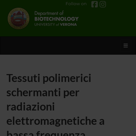
Follow on
Toggl
Tessuti polimerici
schermanti per
radiazioni
elettromagnetiche a
bassa frequenza