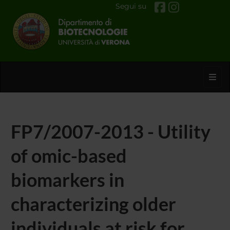
Segui su
Toggl
FP7/2007-2013 - Utility
of omic-based
biomarkers in
characterizing older
individuals at risk for