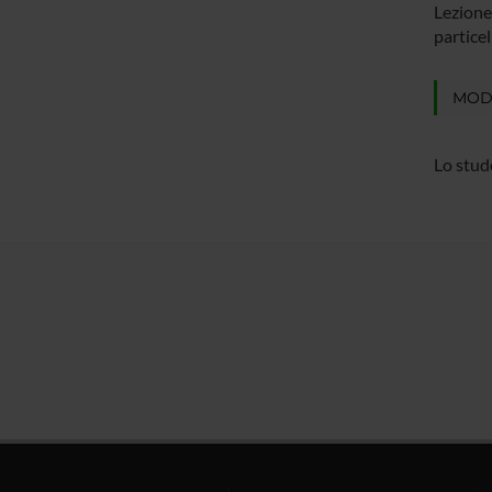
Lezione 
particel
MODA
Lo stud