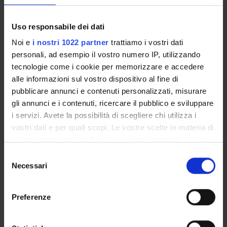
sequenze promotrici dei geni da essi attivati.
Uso responsabile dei dati
ENTI FINANZIATORI:
Noi e
i nostri 1022 partner
trattiamo i vostri dati
personali, ad esempio il vostro numero IP, utilizzando
PRIN VALUTATO POSITIVAMENTE
tecnologie come i cookie per memorizzare e accedere
Finanziamento:
richiesto
alle informazioni sul vostro dispositivo al fine di
Programma:
PRIN
pubblicare annunci e contenuti personalizzati, misurare
gli annunci e i contenuti, ricercare il pubblico e sviluppare
i servizi. Avete la possibilità di scegliere chi utilizza i
PARTECIPANTI AL PROGETTO
vostri dati e per quali scopi. Le vostre scelte in materia di
privacy sono applicabili solo su questa proprietà digitale
Marta Vittoria Menegazzi
in cui avete effettuato le vostre scelte. È possibile
Selezione
Professore associato
modificare o revocare il proprio consenso in qualsiasi
Necessari
del
momento dalla Dichiarazione sui cookie o facendo clic
consenso
sull'icona di attivazione della privacy.
Preferenze
AREE DI RICERCA COINVOLTE DAL PROGETTO
Con il tuo consenso, vorremmo anche:
Proteomica strutturale, funzionale e di espressione
raccogliere informazioni sulla tua posizione