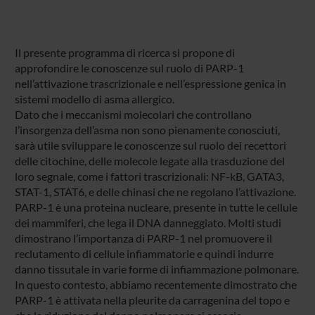
Il presente programma di ricerca si propone di
approfondire le conoscenze sul ruolo di PARP-1
nell’attivazione trascrizionale e nell’espressione genica in
sistemi modello di asma allergico.
Dato che i meccanismi molecolari che controllano
l’insorgenza dell’asma non sono pienamente conosciuti,
sarà utile sviluppare le conoscenze sul ruolo dei recettori
delle citochine, delle molecole legate alla trasduzione del
loro segnale, come i fattori trascrizionali: NF-kB, GATA3,
STAT-1, STAT6, e delle chinasi che ne regolano l’attivazione.
PARP-1 è una proteina nucleare, presente in tutte le cellule
dei mammiferi, che lega il DNA danneggiato. Molti studi
dimostrano l’importanza di PARP-1 nel promuovere il
reclutamento di cellule infiammatorie e quindi indurre
danno tissutale in varie forme di infiammazione polmonare.
In questo contesto, abbiamo recentemente dimostrato che
PARP-1 è attivata nella pleurite da carragenina del topo e