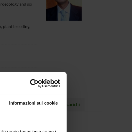
groecology and soil
, plant breeding,
Informazioni sui cookie
Progetti
Pubblicazioni
Incarichi
utilizzando tecnologie come i