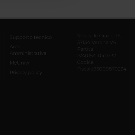
Strada le Grazie, 15,
Supporto tecnico
37134 Verona VR
Area
Partita
Amministrativa
IVA01541040232
Codice
MyUnivr
Fiscale93009870234
Privacy policy