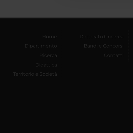
Home
Dottorati di ricerca
Dipartimento
Bandi e Concorsi
Ricerca
Contatti
Didattica
Territorio e Società