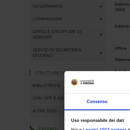
Settore 
GOVERNANCE
2024)
COMMISSIONI
Settore 
UFFICI E STRUTTURE DI
SERVIZIO
Ufficio
SERVIZI DI SEGRETERIA
STUDENTI
Telefon
E-mail
STRUTTURE DEL DIPARTIMENTO
BIBLIOTECHE
SPIN OFF E AZIENDE
Consenso
Pres
ALTRE SEDI
Uso responsabile dei dati
Contatti
Noi e
i nostri 1022 partner
t
ORAR