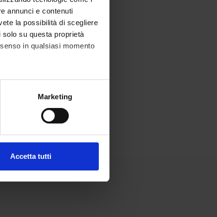
re annunci e contenuti
nto via mail
vete la possibilità di scegliere
li solo su questa proprietà
/02/25)
consenso in qualsiasi momento
 10/02/25)
alche metro,
Marketing
e specifiche (impronte
ezione dettagli
. Puoi
Accetta tutti
l media e per analizzare il
ostri partner che si occupano
azioni che hai fornito loro o