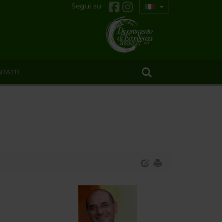
Segui su
TATTI