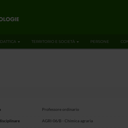
IDATTICA
TERRITORIO E SOCIETÀ
PERSONE
CON
a
Professore ordinario
disciplinare
AGRI-06/B - Chimica agraria