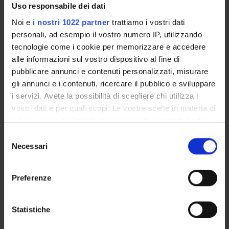
Uso responsabile dei dati
Noi e
i nostri 1022 partner
trattiamo i vostri dati
personali, ad esempio il vostro numero IP, utilizzando
ORGANISATION
tecnologie come i cookie per memorizzare e accedere
alle informazioni sul vostro dispositivo al fine di
GOVERNANCE
pubblicare annunci e contenuti personalizzati, misurare
gli annunci e i contenuti, ricercare il pubblico e sviluppare
COMMITTEES
i servizi. Avete la possibilità di scegliere chi utilizza i
DEPARTMENT ADMINISTRATION OFFICES
vostri dati e per quali scopi. Le vostre scelte in materia di
privacy sono applicabili solo su questa proprietà digitale
STUDENT ADMINISTRATION OFFICES
in cui avete effettuato le vostre scelte. È possibile
Selezione
modificare o revocare il proprio consenso in qualsiasi
Necessari
del
DEPARTMENT FACILITIES
momento dalla Dichiarazione sui cookie o facendo clic
consenso
sull'icona di attivazione della privacy.
Preferenze
LIBRARIES
Con il tuo consenso, vorremmo anche:
SPIN OFF AND COMPANIES
raccogliere informazioni sulla tua posizione
Statistiche
geografica, con un'approssimazione di qualche
ALTRE SEDI