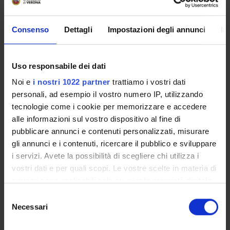
Proteomica strutturale, funzionale e di espressione
Biochemistry & Molecular Biology (DBT)
Consenso
Dettagli
Impostazioni degli annunci
In
Biochimica e Biologia Molecolare
Biochemistry & Molecular Biology (DBT) (DBT)
Uso responsabile dei dati
Proteomica strutturale, funzionale e di espressione
Biochemistry & Molecular Biology (DM) (DM)
Noi e
i nostri 1022 partner
trattiamo i vostri dati
personali, ad esempio il vostro numero IP, utilizzando
Biochimica e Biologia Molecolare
tecnologie come i cookie per memorizzare e accedere
Biochemistry & Molecular Biology (DM) (DM)
alle informazioni sul vostro dispositivo al fine di
Proteomica strutturale, funzionale e di espressione
pubblicare annunci e contenuti personalizzati, misurare
Biochemistry & Molecular Biology (DNBM) (DNBM)
gli annunci e i contenuti, ricercare il pubblico e sviluppare
i servizi. Avete la possibilità di scegliere chi utilizza i
Biochimica e Biologia Molecolare
vostri dati e per quali scopi. Le vostre scelte in materia di
Biochemistry & Molecular Biology (DNBM) (DNBM)
privacy sono applicabili solo su questa proprietà digitale
Proteomica strutturale, funzionale e di espressione
in cui avete effettuato le vostre scelte. È possibile
Selezione
Biochemistry & Molecular Biology (DSVR) (DSVR)
modificare o revocare il proprio consenso in qualsiasi
Necessari
del
momento dalla Dichiarazione sui cookie o facendo clic
consenso
Biochimica e Biologia Molecolare
sull'icona di attivazione della privacy.