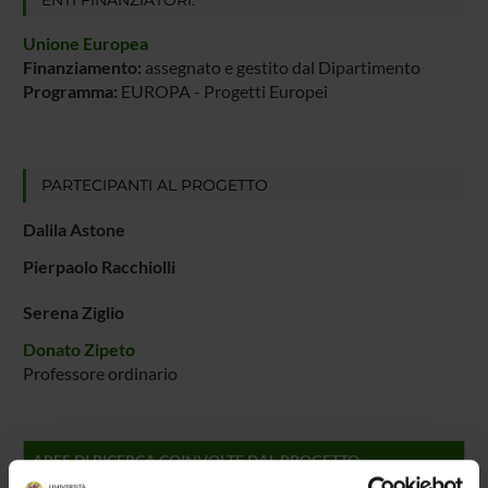
Unione Europea
Finanziamento:
assegnato e gestito dal Dipartimento
Programma:
EUROPA - Progetti Europei
PARTECIPANTI AL PROGETTO
Dalila Astone
Pierpaolo Racchiolli
Serena Ziglio
Donato Zipeto
Professore ordinario
AREE DI RICERCA COINVOLTE DAL PROGETTO