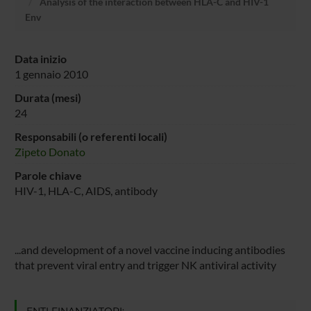
Analysis of the interaction between HLA-C and HIV-1
Env
Data inizio
1 gennaio 2010
Durata (mesi)
24
Responsabili (o referenti locali)
Zipeto Donato
Parole chiave
HIV-1, HLA-C, AIDS, antibody
...and development of a novel vaccine inducing antibodies
that prevent viral entry and trigger NK antiviral activity
ENTI FINANZIATORI: