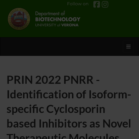
Follow on
Toggl
PRIN 2022 PNRR -
Identification of Isoform-
specific Cyclosporin
based Inhibitors as Novel
Therapeutic Molecules