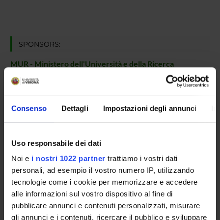
SPONSORS:
MUR - Ministero dell'Università e della Ricerca
Funds:
assigned and managed by the department
Consenso
Dettagli
Impostazioni degli annunci
In
PROJECT PARTICIPANTS
Filippo Favretto
Uso responsabile dei dati
Temporary Assistant Professor
Noi e
i nostri 1022 partner
trattiamo i vostri dati
personali, ad esempio il vostro numero IP, utilizzando
tecnologie come i cookie per memorizzare e accedere
RESEARCH AREAS INVOLVED IN THE PROJECT
alle informazioni sul vostro dispositivo al fine di
Biochimica e Biologia Molecolare
pubblicare annunci e contenuti personalizzati, misurare
Macromolecular complexes including interactions involving N
gli annunci e i contenuti, ricercare il pubblico e sviluppare