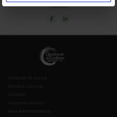
analizzare il nostro traffico. Condividiamo inoltre
Condividi
informazioni sul modo in cui utilizzi il nostro sito con i
nostri partner che si occupano di analisi dei dati web,
pubblicità e social media, i quali potrebbero combinarle
con altre informazioni che hai fornito loro o che hanno
raccolto dal tuo utilizzo dei loro servizi.
Dottorati di ricerca
Bandi e Concorsi
Contatti
Supporto tecnico
Area Amministrativa