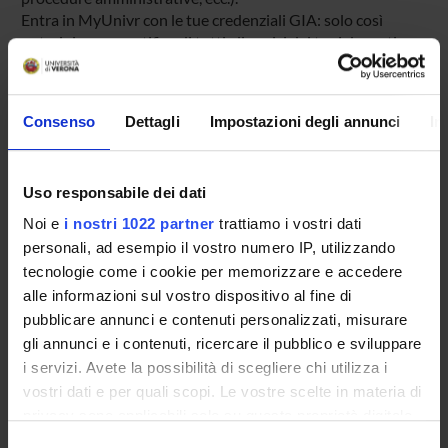
Entra in MyUnivr con le tue credenziali GIA: solo così
potrai ricevere notifica di tutti gli avvisi dei tuoi docenti e
della tua segreteria via mail e anche tramite l'app Univr.
MYUNIVR
Consenso
Dettagli
Impostazioni degli annunci
In
Uso responsabile dei dati
Insegnamenti
Noi e
i nostri 1022 partner
trattiamo i vostri dati
Calendario didattico
personali, ad esempio il vostro numero IP, utilizzando
Piani didattici e Guide dello studente
tecnologie come i cookie per memorizzare e accedere
Orario lezioni
alle informazioni sul vostro dispositivo al fine di
Calendario esami
pubblicare annunci e contenuti personalizzati, misurare
Bacheca avvisi
gli annunci e i contenuti, ricercare il pubblico e sviluppare
Proposte tesi e stage
i servizi. Avete la possibilità di scegliere chi utilizza i
Organi collegiali e di governo
vostri dati e per quali scopi. Le vostre scelte in materia di
Docenti
privacy sono applicabili solo su questa proprietà digitale
in cui avete effettuato le vostre scelte. È possibile
Documenti
Selezione