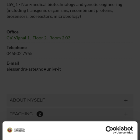
LS9_1 - Non-medical biotechnology and genetic engineering
(including transgenic organisms, recombinant proteins,
biosensors, bioreactors, microbiology)
Office
Ca' Vignal 1, Floor 2, Room 2.03
Telephone
045802 7955
E-mail
alessandra
astegno
univr
it
ABOUT MYSELF
TEACHING
2
THIRD MISSION