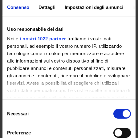
RESEARCH
Consenso
Dettagli
Impostazioni degli annunci
In
PROJECTS
PUBLICATIONS
Uso responsabile dei dati
Noi e
i nostri 1022 partner
trattiamo i vostri dati
ASSIGNMENTS
personali, ad esempio il vostro numero IP, utilizzando
tecnologie come i cookie per memorizzare e accedere
alle informazioni sul vostro dispositivo al fine di
pubblicare annunci e contenuti personalizzati, misurare
ORGANISATION
gli annunci e i contenuti, ricercare il pubblico e sviluppare
i servizi. Avete la possibilità di scegliere chi utilizza i
GOVERNANCE
vostri dati e per quali scopi. Le vostre scelte in materia di
privacy sono applicabili solo su questa proprietà digitale
COMMITTEES
in cui avete effettuato le vostre scelte. È possibile
Selezione
modificare o revocare il proprio consenso in qualsiasi
Necessari
del
DEPARTMENT ADMINISTRATION OFFICES
momento dalla Dichiarazione sui cookie o facendo clic
consenso
sull'icona di attivazione della privacy.
STUDENT ADMINISTRATION OFFICES
Preferenze