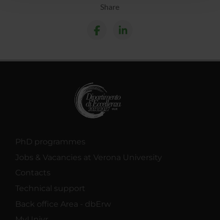
con altre informazioni che hai fornito loro o che hanno
Share
raccolto dal tuo utilizzo dei loro servizi.
PhD programmes
Jobs & Vacancies at Verona University
Contacts
Technical support
Back office Area - dbErw
MyUnivr